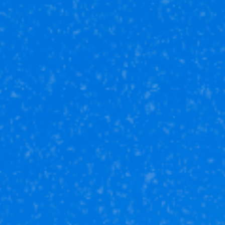
Нажимая на кнопку «Отправить заявку», я даю свое
согласие на обработку
персональных данных
и принимаю
условия соглашения.
Наши партнёры
Юникор Услуги
Получай кешбэк от 5 000 рублей
Скачивай приложение на свой смартфон
Юникор Агент
Приложение для агентов Unikor