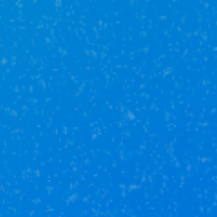
Все банки принимают
наши полисы
Полисы от ведущих
страховых компаний
Не берем комиссии
за услуги (Сбербанк)