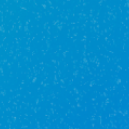
Риски, включенные в полис
Имущество
Аварии инженерных систем, проникновение воды из
чужих помещений
Пожар, стихийные бедствия, взрыв, противоправные
действия третьих лиц
Падение летательных аппаратов, наезд транспортных
средств, падение деревьев и иных предметов
Жизнь и здоровье