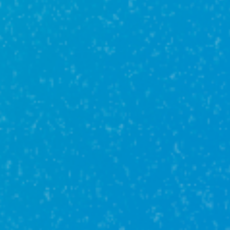
ЮНИКОР Недвижимость,
г. Хабаровск
Хабаровский край, г Хабаровск,
ул Гоголя, д 27, кв. 406
пн-пт
09:00-18:00
+7(962)502-45-61
unikor.khabarovsk@mail.ru
Страховые агенты
Филиппова
Гульназ
Агент
+7(962)547-70-20