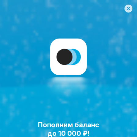
Пополним баланс
Исполнить мечту!
до 10 000 ₽!