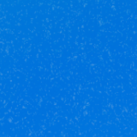
земельном участке?
Можно ли приватизировать квартиру через
Ваше агентство?
Юникор Услуги
Получай кешбэк от 5 000 рублей
Скачивай приложение на свой смартфон
Юникор Агент
Приложение для агентов Unikor
Скачивай приложение на свой смартфон
Стоимость объектов недвижимости и иных товаров
и услуг,
не включенных в «Прайс-лист» носит
исключительно