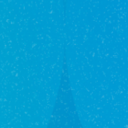
1
Подготовка документов
2
Проверка прав собственности
3
Анализ юридических и финансовых
4
аспектов сделки
Передача средств и подписание
5
Регистрация прав на недвижимость
6