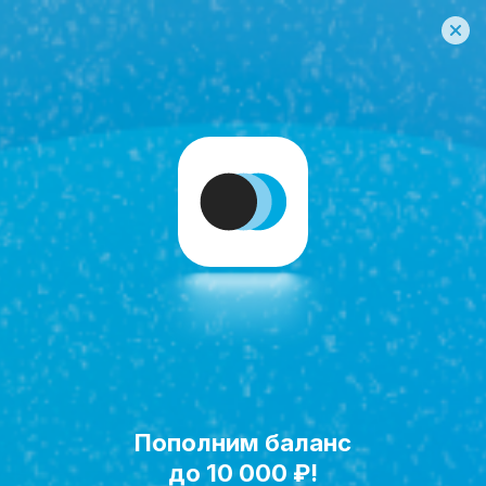
Пополним баланс
Исполнить мечту!
до 10 000 ₽!