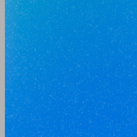
Юникор Агент
Приложение для агентов Unikor
Скачивай приложение на свой смартфон
Стоимость объектов недвижимости и иных товаров
и услуг,
не включенных в «Прайс-лист» носит
исключительно
информационный характер и ни при каких
условиях не является
публичной офертой, определяемой
положениями ст. 437 ч. 2 Гражданского кодекса
Российской
Федерации.
Политика
конфиденциальности
/
СОГЛАСИЕ на обработку
персональных данных
/
Политика обработки
персональных данных
/
Соглашение об использовании
cookie-файлов
/
Правила рекомендательных технологий
© Unikor 2026
Индивидуальный предприниматель КОЛОМАСОВА ИРИНА