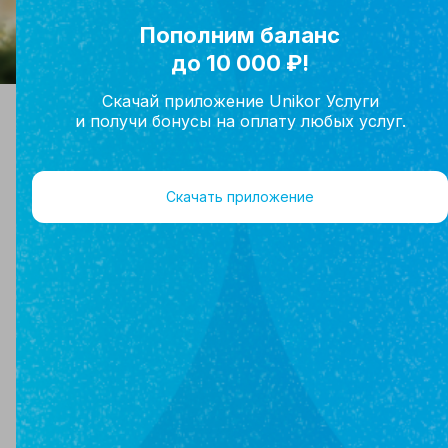
Скачай приложение Unikor Услуги
и получи бонусы на оплату любых услуг.
Купить дом в Стерлитамаке
Скачать приложение
На нашем сайте представлен широкий выбор
домов в Стерлитамаке и других городах и
населенных пунктах. Наша команда поможет
найти дом, который идеально подойдет по
вашим критериям. Звоните!
Фильтр
На карте
1 дом
По умолчанию