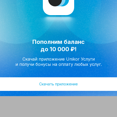
Пополним баланс
язались
до 10 000 ₽!
Скачай приложение Unikor Услуги
Отправить заявку
и получи бонусы на оплату любых услуг.
на обработку
персональных данных
и принимаю условия соглашения.
Скачать приложение