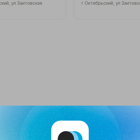
ский, ул Заитовская
г Октябрьский, ул Заитовск
Ганиева
Колбина
Эльмира
Татьяна