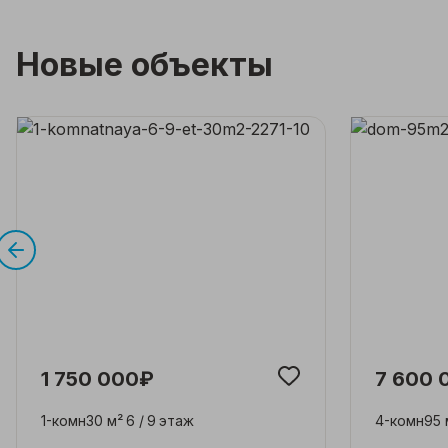
Новые объекты
1 750 000₽
7 600 
1-комн
30 м²
6 /
9
этаж
4-комн
95 