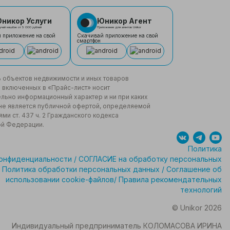
никор Услуги
Юникор Агент
учай кешбэк от 5 000 рублей
Приложение для агентов Unikor
 приложение на свой
Скачивай приложение на свой
смартфон
 объектов недвижимости и иных товаров
не включенных в «Прайс-лист» носит
льно информационный характер и ни при каких
не является публичной офертой, определяемой
ми ст. 437 ч. 2 Гражданского кодекса
ой Федерации.
Политика
онфиденциальности
/
СОГЛАСИЕ на обработку персональных
Политика обработки персональных данных
/
Соглашение об
использовании cookie-файлов
/
Правила рекомендательных
технологий
© Unikor 2026
Индивидуальный предприниматель КОЛОМАСОВА ИРИНА