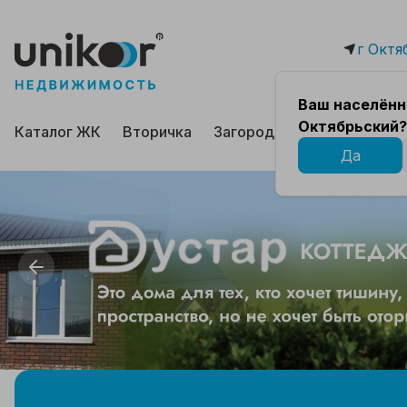
г Октя
Ваш населённ
Октябрьский?
Каталог ЖК
Вторичка
Загородная
Коммерчес
Да