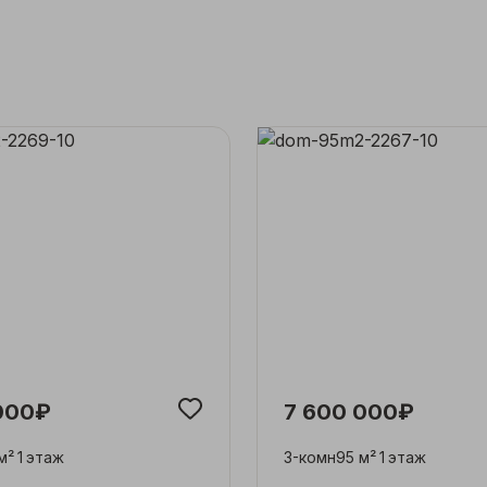
000₽
7 600 000₽
м²
1
этаж
3-комн
95 м²
1
этаж