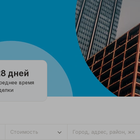
28 дней
реднее время
делки
Стоимость