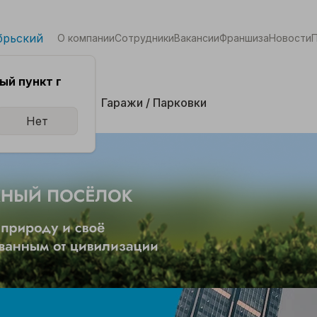
брьский
О компании
Сотрудники
Вакансии
Франшиза
Новости
ый пункт г
кая
Комнаты
Гаражи / Парковки
Нет