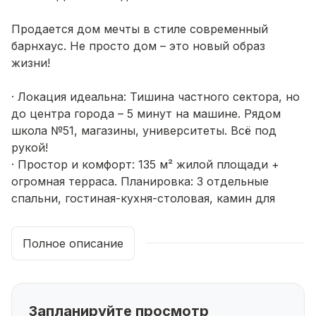
Продается дом мечты в стиле современный
барнхаус. Не просто дом – это новый образ
жизни!
· Локация идеальна: Тишина частного сектора, но
до центра города – 5 минут на машине. Рядом
школа №51, магазины, университеты. Всё под
рукой!
· Простор и комфорт: 135 м² жилой площади +
огромная терраса. Планировка: 3 отдельные
спальни, гостиная-кухня-столовая, камин для
уюта, гардеробная и удобная входная зона с
кладовкой.
Полное описание
· Участок 7 соток: Полностью огорожен забором,
есть место для сада, игр и отдыха. Ваша
приватная территория.
· Коммуникации: Своя скважина (80м), септик
Запланируйте просмотр