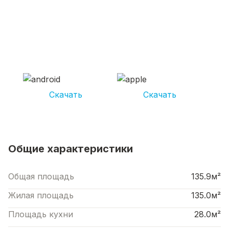
СКАЧИВАЙ ПРИЛОЖЕНИЕ UNIKOR
УСЛУГИ
И получай кешбэк от 5 000 рублей*
Скачать
Скачать
*Размер кэшбека зависит от вида услуг. Не является публичной офертой
Общие характеристики
Общая площадь
135.9м²
Жилая площадь
135.0м²
Площадь кухни
28.0м²