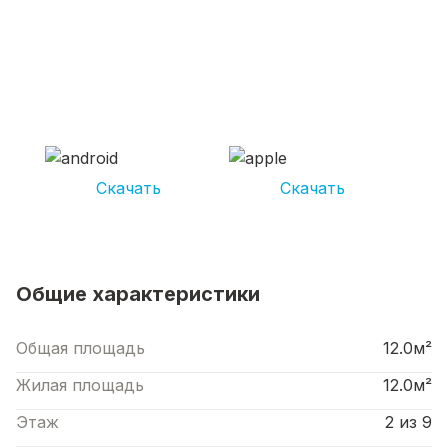
СКАЧИВАЙ ПРИЛОЖЕНИЕ UNIKOR
УСЛУГИ
И получай кешбэк от 5 000 рублей*
Скачать
Скачать
*Размер кэшбека зависит от вида услуг. Не является публичной офертой
Общие характеристики
Общая площадь
12.0м²
Жилая площадь
12.0м²
Этаж
2 из 9