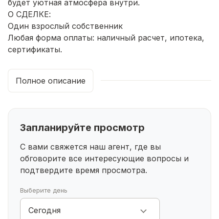
будет уютная атмосфера внутри.
О СДЕЛКЕ:
Один взрослый собственник
Любая форма оплаты: наличный расчет, ипотека,
сертификаты.
ИНФРАСТРУКТУРА:
Полное описание
Все в шаговой доступности
Детский сад № 4 Лейсан
Школа в 7х минутах пешком №8, №10В 2-х
минутах Октябрьский нефтяной колледж имени С.
Запланируйте просмотр
И. Кувыкина, Октябрьский коммунально-
строительный колледж
С вами свяжется наш агент, где вы
Детская поликлиника №1 в пешей доступности
обговорите все интересующие
вопросы и
Магазины рядом с домом: Магнит, Пятерочка, КБ,
подтвердите время просмотра.
Авокадо
Выберите день
Успейте записаться на просмотр, звоните прямо
Сегодня
сейчас!