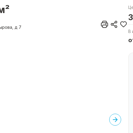
м²
Ц
3
ырова, д 7
В 
о