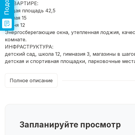
О КВАРТИРЕ:
Общая площадь 42,5
Жилая 15
Кухня 12
Энергосберегающие окна, утепленная лоджия, качес
комнате.
ИНФРАСТРУКТУРА:
детский сад, школа 12, гимназия 3, магазины в шаг
детская и спортивная площадки, парковочные места
О СДЕЛКЕ:
Один взрослый собственник, любая форма оплаты н
Полное описание
ОБРАТИТЕ ВНИМАНИЕ:
Ипотека от 6%. Поможем с одобрением.
Мы поможем купить/продать недвижимость, сопров
Записывайтесь на просмотр в удобное для Вас врем
Запланируйте просмотр