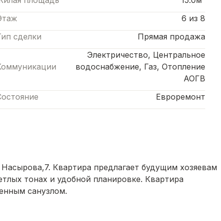
Жилая площадь
15.0м²
Этаж
6 из 8
Тип сделки
Прямая продажа
Электричество, Центральное
Коммуникации
водоснабжение, Газ, Отопление
АОГВ
Состояние
Евроремонт
а Насырова,7. Квартира предлагает будущим хозяевам
етлых тонах и удобной планировке. Квартира
енным санузлом.