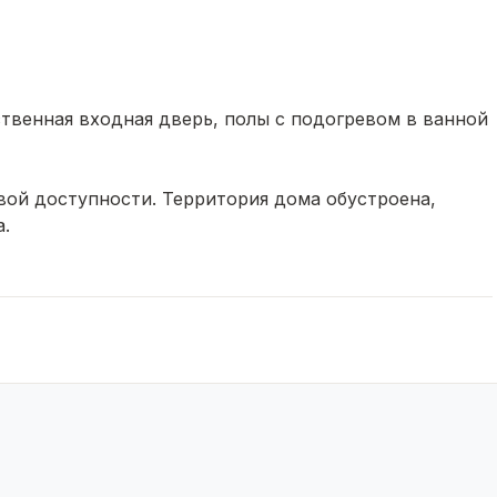
твенная входная дверь, полы с подогревом в ванной
овой доступности. Территория дома обустроена,
.
аличными, ипотека, сертификаты.
ождение сделки на всех этапах.
я, звоните прямо сейчас.