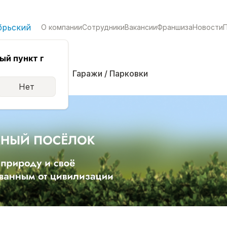
брьский
О компании
Сотрудники
Вакансии
Франшиза
Новости
ый пункт г
кая
Комнаты
Гаражи / Парковки
Нет