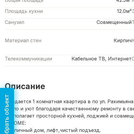
Общая площадь
42.5м²
Площадь кухни
12.0м²
Санузел
Совмещенный
Материал стен
Кирпич
Телекоммуникации
Кабельное ТВ, Интернет
Описание
Подобрать объект
Продается 1 комнатная квартира в по ул. Рахимьян
тепло и уют благодаря качественному ремонту в св
располагает просторной кухней, лоджией и совмещ
О ДОМЕ:
Кирпичный дом, лифт,чистый подъезд.