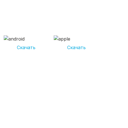
СКАЧИВАЙ ПРИЛОЖЕНИЕ
UNIKOR УСЛУГИ
И получай кешбэк от 5 000 рублей*
Скачать
Скачать
*Размер кэшбека зависит от вида услуг. Не является публичной
офертой