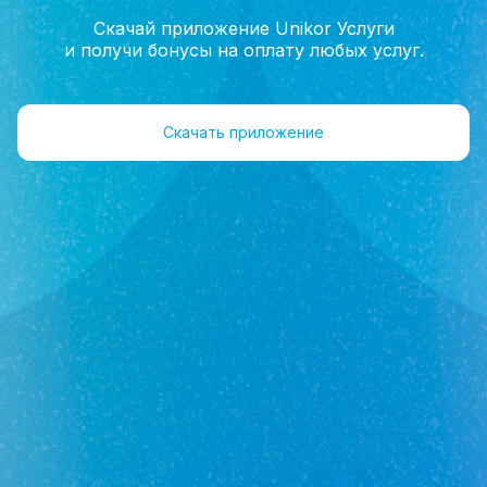
Скачай приложение Unikor Услуги
и получи бонусы на оплату любых услуг.
Главная
Новостройки
Скачать приложение
Купить квартиру в новостройке в
Туймазинском р-не
Не нашли подходящую квартиру на сайте?
Больше вариантов у нас в базе. Звоните, и мы
подберем то, что нужно именно вам.
Фильтр
На карте
0 квартир
По умолчанию
Юникор Услуги