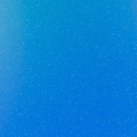
Получай кешбэк от 5 000 рублей
Скачивай приложение на свой смартфон
Юникор Агент
Приложение для агентов Unikor
Скачивай приложение на свой смартфон
Стоимость объектов недвижимости и иных товаров
и услуг,
не включенных в «Прайс-лист» носит
исключительно
информационный характер и ни при каких
условиях не является
публичной офертой, определяемой
положениями ст. 437 ч. 2 Гражданского кодекса
Российской
Федерации.
Политика
конфиденциальности
/
СОГЛАСИЕ на обработку
персональных данных
/
Политика обработки
персональных данных
/
Соглашение об использовании
cookie-файлов
/
Правила рекомендательных технологий
© Unikor 2026