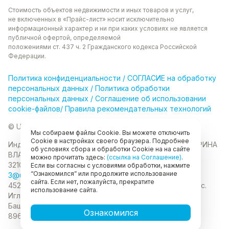
Стоимость объектов недвижимости и иных товаров
и услуг,
не включенных в «Прайс-лист» носит
исключительно
информационный характер и ни при каких
условиях не является
публичной офертой, определяемой
положениями ст. 437 ч. 2 Гражданского кодекса
Российской
Федерации.
Политика
конфиденциальности
/
СОГЛАСИЕ на обработку
персональных данных
/
Политика обработки
персональных данных
/
Соглашение об использовании
cookie-файлов
/
Правила рекомендательных технологий
© Unikor 2026
Мы собираем файлы Cookie. Вы можете отключить
Cookie в настройках своего браузера. Подробнее
Индивидуальный предприниматель КОЛОМАСОВА ИРИНА
об условиях сбора и обработки Cookie на на сайте
ВЛАДИМИРОВНА
ИНН 022403630403
ОГРНИП
можно прочитать здесь:
(ссылка на Соглашение)
.
321028000134889
Если вы согласны с условиями обработки, нажмите
“Ознакомился” или продолжите использование
3@unikor.company
сайта. Если нет, пожалуйста, прекратите
452410, Республика Башкортостан, Иглинский район, с.
использование сайта.
Иглино, ул. Вербная, д. 9
450052, Республика
Башкортостан, город Уфа, ул. Мустая Карима, д.6
Ознакомился
89625477020