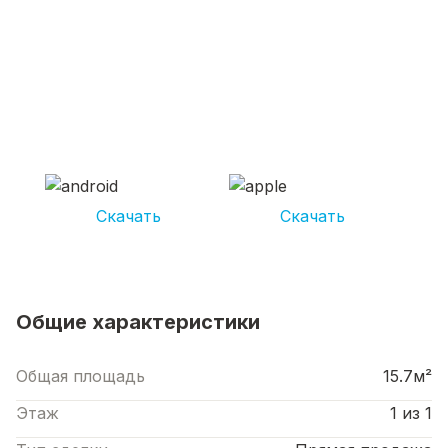
СКАЧИВАЙ ПРИЛОЖЕНИЕ UNIKOR
УСЛУГИ
И получай кешбэк от 5 000 рублей*
Скачать
Скачать
*Размер кэшбека зависит от вида услуг. Не является публичной офертой
Общие характеристики
Общая площадь
15.7м²
Этаж
1 из 1