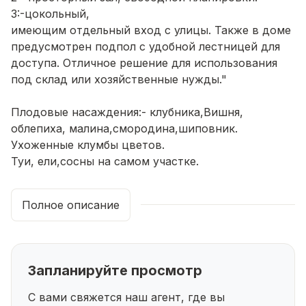
3:-цокольный,
имеющим отдельный вход с улицы. Также в доме
предусмотрен подпол с удобной лестницей для
доступа. Отличное решение для использования
под склад или хозяйственные нужды."
Плодовые насаждения:- клубника,Вишня,
облепиха, малина,смородина,шиповник.
Ухоженные клумбы цветов.
Туи, ели,сосны на самом участке.
Естественный природный газон.
Участок ровный, правильной формы.
Полное описание
Соседи доброжелательные. Есть кто живут
круглый год. Дороги обсыпаны щебенкой, зимой
чистят снег регулярно. Улица освещена фонарями.
Дом походит для людей, которые ищут
Запланируйте просмотр
уединение и тишину, спокойный комфортный
отдых, за домом находится озеро, можно
С вами свяжется наш агент, где вы