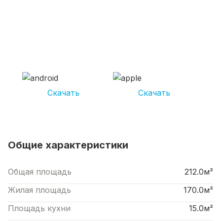
СКАЧИВАЙ ПРИЛОЖЕНИЕ UNIKOR
УСЛУГИ
И получай кешбэк от 5 000 рублей*
Скачать
Скачать
*Размер кэшбека зависит от вида услуг. Не является публичной офертой
Общие характеристики
Общая площадь
212.0м²
Жилая площадь
170.0м²
Площадь кухни
15.0м²