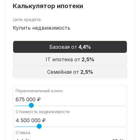
Бетономешалка-12т.р
Калькулятор ипотеки
(В подарок новым хозяевам)
Цель кредита
1 взрослый собственник, без долгов и
Купить недвижимость
обременений.
Базовая от
4,4%
Успейте приобрести этот изумительный дом до
конца лета ,чтобы насладиться невероятным
IT ипотека от
2,5%
отдыхом.
Семейная от
2,5%
Первоначальный взнос
Стоимость недвижимости
Ставка