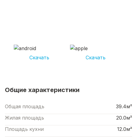
СКАЧИВАЙ ПРИЛОЖЕНИЕ UNIKOR
УСЛУГИ
И получай кешбэк от 5 000 рублей*
Скачать
Скачать
*Размер кэшбека зависит от вида услуг. Не является публичной офертой
Общие характеристики
Общая площадь
39.4м²
Жилая площадь
20.0м²
Площадь кухни
12.0м²