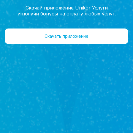
Скачай приложение Unikor Услуги
и получи бонусы на оплату любых услуг.
Поможем продать
и
Скачать приложение
купить недвижимость в
Краснодарском крае