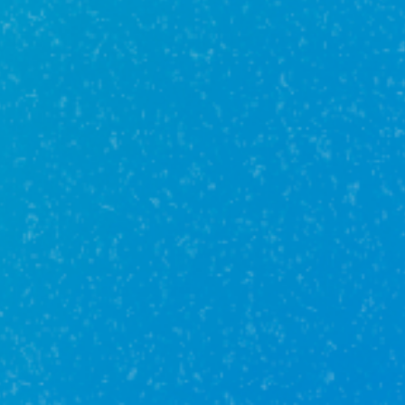
Базовая от
4,4%
IT ипотека от
2,5%
Семейная от
2,5%
Первоначальный взнос
Стоимость недвижимости
Ставка
35 %
Срок кредита