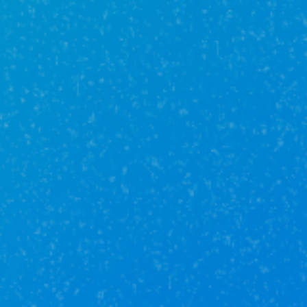
Ежемесячный платеж
от 46 919*
* приведенная сумма
не является публичной офертой
и указана в качестве примера
Оставьте заявку на ипотеку прямо
сейчас, и мы
поможем подобрать
оптимальный вариант
индивидуально для Вас!
Оставить заявку
Загородное
строительство