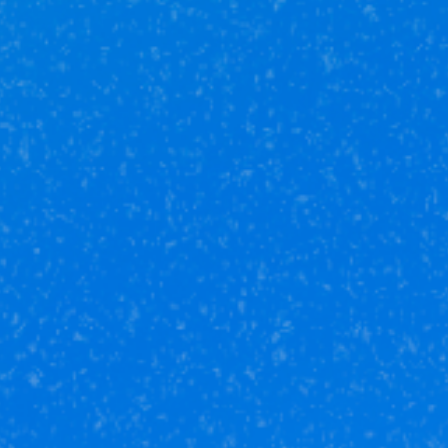
Юникор Услуги
Получай кешбэк от 5 000 рублей
Скачивай приложение на свой смартфон
Юникор Агент
Приложение для агентов Unikor
Скачивай приложение на свой смартфон
Стоимость объектов недвижимости и иных товаров
и услуг,
не включенных в «Прайс-лист» носит
исключительно
информационный характер и ни при каких
условиях не является
публичной офертой, определяемой
положениями ст. 437 ч. 2 Гражданского кодекса
Российской