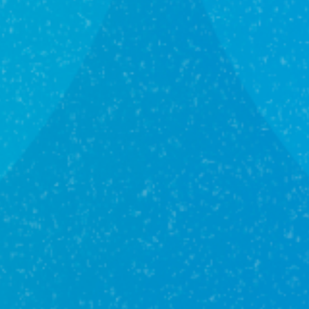
8 900 000₽
4-комн
135.1 м²
1
этаж
Абинский р-н
г Абинск, ул Сиреневая, д 32
Калькулятор ипотеки
Цель кредита
Купить недвижимость