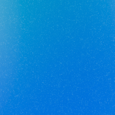
Получай кешбэк от 5 000 рублей
Скачивай приложение на свой смартфон
Юникор Агент
Приложение для агентов Unikor
Скачивай приложение на свой смартфон
Стоимость объектов недвижимости и иных товаров
и услуг,
не включенных в «Прайс-лист» носит
исключительно
информационный характер и ни при каких
условиях не является
публичной офертой, определяемой
положениями ст. 437 ч. 2 Гражданского кодекса
Российской
Федерации.
Политика
конфиденциальности
/
СОГЛАСИЕ на обработку
персональных данных
/
Политика обработки
персональных данных
/
Соглашение об использовании
cookie-файлов
/
Правила рекомендательных технологий
© Unikor 2026