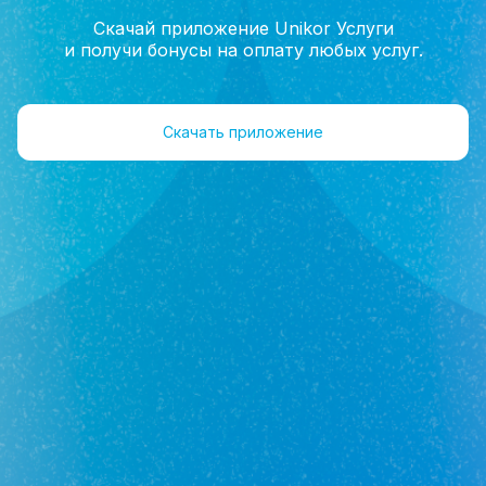
Скачай приложение Unikor Услуги
и получи бонусы на оплату любых услуг.
Главная
Новостройки
Скачать приложение
Купить квартиру в новостройке в
Краснодарском крае
Не нашли подходящую квартиру на сайте?
Больше вариантов у нас в базе. Звоните, и мы
подберем то, что нужно именно вам.
Фильтр
На карте
0 квартир
По умолчанию
Юникор Услуги