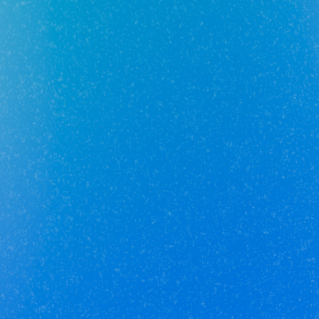
Юникор Услуги
Получай кешбэк от 5 000 рублей
Скачивай приложение на свой смартфон
Юникор Агент
Приложение для агентов Unikor
Скачивай приложение на свой смартфон
Стоимость объектов недвижимости и иных товаров
и услуг,
не включенных в «Прайс-лист» носит
исключительно
информационный характер и ни при каких
условиях не является
публичной офертой, определяемой
положениями ст. 437 ч. 2 Гражданского кодекса
Российской
Федерации.
Политика
конфиденциальности
/
СОГЛАСИЕ на обработку
персональных данных
/
Политика обработки