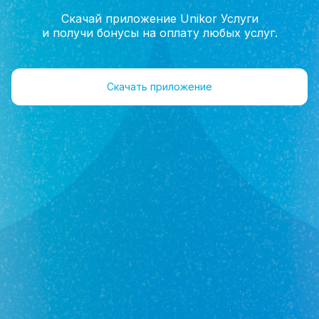
Скачай приложение Unikor Услуги
и получи бонусы на оплату любых услуг.
Главная
Помощь
Обмен недвижимости
Скачать приложение
Обмен недвижимости
Как можно обменять квартиру на дом?
Как обменять автомобиль на земельный
участок?
Какие документы понадобятся для сделки?
Можно ли обменять недвижимость
самостоятельно?