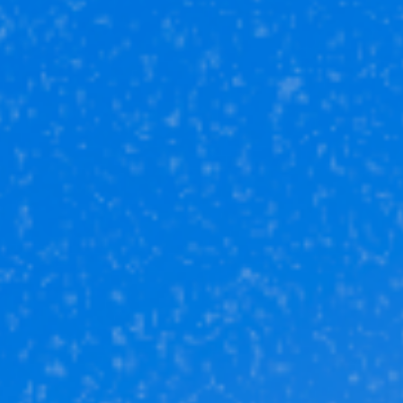
Юникор Услуги
Получай кешбэк от 5 000 рублей
Скачивай приложение на свой смартфон
Юникор Агент
Приложение для агентов Unikor
Скачивай приложение на свой смартфон
Стоимость объектов недвижимости и иных товаров
и услуг,
не включенных в «Прайс-лист» носит
исключительно
информационный характер и ни при каких
условиях не является
публичной офертой, определяемой
положениями ст. 437 ч. 2 Гражданского кодекса
Российской
Федерации.