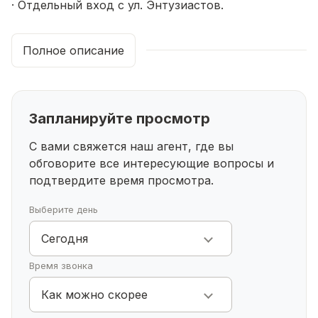
· Отдельный вход с ул. Энтузиастов.
Автономность и доступ 24/7.
Полное описание
· Готовый дизайнерский ремонт. Чистовая
отделка: декоративная штукатурка, плитка,
продуманное освещение.
Запланируйте просмотр
· Удобная планировка: 95 кв. М. Разделено на 3
зоны.
С вами свяжется наш агент, где вы
обговорите все интересующие
вопросы и
· Полная готовность: Мебель, 2 санузла.
подтвердите время просмотра.
· Гибкие условия: С мебелью или без.
Выберите день
Сегодня
· Проверенная локация: помещение много лет
успешно работало как бутик дизайнерской
Время звонка
одежды и цех пошива.
Как можно скорее
Идеально подойдет для: