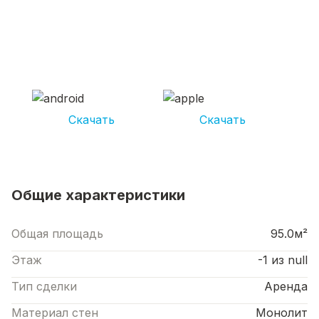
СКАЧИВАЙ ПРИЛОЖЕНИЕ UNIKOR
УСЛУГИ
И получай кешбэк от 5 000 рублей*
Скачать
Скачать
*Размер кэшбека зависит от вида услуг. Не является публичной офертой
Общие характеристики
Общая площадь
95.0м²
Этаж
-1 из null
Тип сделки
Аренда
Материал стен
Монолит