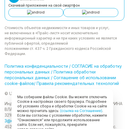
Скачивай приложение на свой смартфон
Стоимость объектов недвижимости и иных товаров
и услуг,
не включенных в «Прайс-лист» носит
исключительно
информационный характер и ни при каких
условиях не является
публичной офертой, определяемой
положениями ст. 437 ч. 2 Гражданского кодекса
Российской
Федерации.
Политика
конфиденциальности
/
СОГЛАСИЕ на обработку
персональных данных
/
Политика обработки
персональных данных
/
Соглашение об использовании
cookie-файлов
/
Правила рекомендательных технологий
© Unikor 2026
Мы собираем файлы Cookie. Вы можете отключить
Cookie в настройках своего браузера. Подробнее
Индивидуальный предприниматель КОЛОМАСОВА ИРИНА
об условиях сбора и обработки Cookie на на сайте
ВЛАДИМИРОВНА
ИНН 022403630403
ОГРНИП
можно прочитать здесь:
(ссылка на Соглашение)
.
321028000134889
Если вы согласны с условиями обработки, нажмите
“Ознакомился” или продолжите использование
3@unikor.company
сайта. Если нет, пожалуйста, прекратите
452410, Республика Башкортостан, Иглинский район, с.