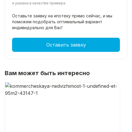
Ломбард Залоговая касса Мини-шоурум для B2B
и указана в качестве примера
Коворкинг Учебный центр Салон связи.
Оставьте заявку на ипотеку прямо
сейчас, и мы
поможем подобрать
оптимальный вариант
Общая площадь: 95 кв. М. Стоимость аренды: 150
индивидуально для Вас!
000 руб. /мес.
Звоните, чтобы посмотреть помещение и начать
Оставить заявку
свой бизнес в лучшем месте города!
Вам может быть интересно