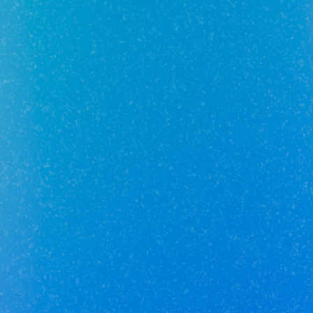
Отзывы о сотруднике пока
отсутствуют :(
Добавьте первый отзыв.
Юникор Услуги
Получай кешбэк от 5 000 рублей
Скачивай приложение на свой смартфон
Юникор Агент
Приложение для агентов Unikor
Скачивай приложение на свой смартфон