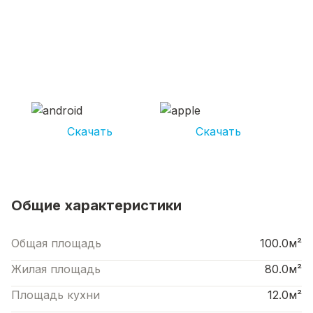
СКАЧИВАЙ ПРИЛОЖЕНИЕ UNIKOR
УСЛУГИ
И получай кешбэк от 5 000 рублей*
Скачать
Скачать
*Размер кэшбека зависит от вида услуг. Не является публичной офертой
Общие характеристики
Общая площадь
100.0м²
Жилая площадь
80.0м²
Площадь кухни
12.0м²