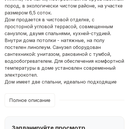
пород, в экологически чистом районе, на участке
размером 6,5 соток.
Дом продается в чистовой отделке, с
просторной угловой террасой, совмещенным
санузлом, двумя спальнями, кухней-студией.
Внутри дома потолки - натяжные, на полу
постелен линолеум. Санузел оборудован
сантехникой: унитазом, раковиной с тумбой,
водообогревателем. Для обеспечения комфортной
температуры в доме установлен современный
электрокотел.
Дом имеет две спальни, идеально подходящие
для отдыха и сна, а кухня-студия станет
идеальным местом для приема гостей и
Полное описание
проведения семейных обедов. С большой угловой
террасы открывается прекрасный вид на участок,
где вы сможете насладиться тишиной и
спокойствием загородной жизни.
Запланируйте просмотр