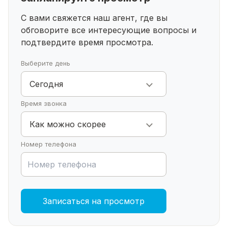
Участок в 6,5 соток позволяет разместить
дополнительные постройки и зоны отдыха, такие
С вами свяжется наш агент, где вы
как баня, детская площадка или зона барбекю.
обговорите все интересующие
вопросы и
Понравился дом? Звоните! Записывайтесь на
подтвердите время просмотра.
показ!
Выберите день
Сегодня
Время звонка
Как можно скорее
Номер телефона
Записаться на просмотр