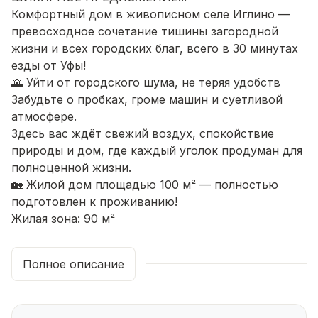
Комфортный дом в живописном селе Иглино —
превосходное сочетание тишины загородной
жизни и всех городских благ, всего в 30 минутах
езды от Уфы!
🌄 Уйти от городского шума, не теряя удобств
Забудьте о пробках, громе машин и суетливой
атмосфере.
Здесь вас ждёт свежий воздух, спокойствие
природы и дом, где каждый уголок продуман для
полноценной жизни.
🏡 Жилой дом площадью 100 м² — полностью
подготовлен к проживанию!
Жилая зона: 90 м²
Кухня: 15 м² — просторная и светлая, отлично
подходит для семейных ужинов
Полное описание
Комнаты: 3 (2 на втором этаже и 1 на первом)
Санузлы: 2 (один совмещённый на первом этаже,
отдельный — на втором)