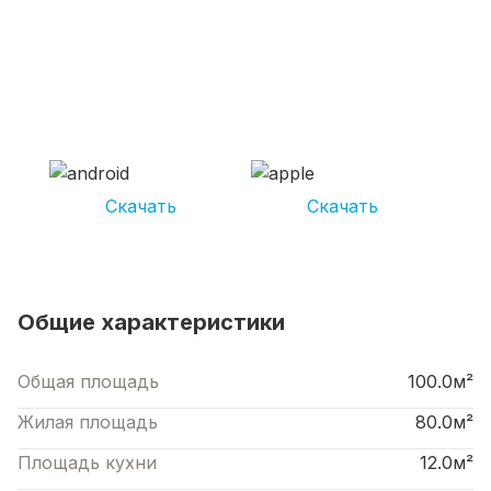
СКАЧИВАЙ ПРИЛОЖЕНИЕ UNIKOR
УСЛУГИ
И получай кешбэк от 5 000 рублей*
Скачать
Скачать
*Размер кэшбека зависит от вида услуг. Не является публичной офертой
Общие характеристики
Общая площадь
100.0м²
Жилая площадь
80.0м²
Площадь кухни
12.0м²