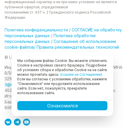
информационный характер и ни при каких
условиях не является
публичной офертой, определяемой
положениями ст. 437 ч. 2 Гражданского кодекса
Российской
Федерации.
Политика
конфиденциальности
/
СОГЛАСИЕ на обработку
персональных данных
/
Политика обработки
персональных данных
/
Соглашение об использовании
cookie-файлов
/
Правила рекомендательных технологий
© Unikor 2026
Мы собираем файлы Cookie. Вы можете отключить
Cookie в настройках своего браузера. Подробнее
Индивидуальный предприниматель КОЛОМАСОВА ИРИНА
об условиях сбора и обработки Cookie на на сайте
ВЛАДИМИРОВНА
ИНН 022403630403
ОГРНИП
можно прочитать здесь:
(ссылка на Соглашение)
.
321028000134889
Если вы согласны с условиями обработки, нажмите
“Ознакомился” или продолжите использование
3@unikor.company
сайта. Если нет, пожалуйста, прекратите
452410, Республика Башкортостан, Иглинский район, с.
использование сайта.
Иглино, ул. Вербная, д. 9
450052, Республика
Башкортостан, город Уфа, ул. Мустая Карима, д.6
Ознакомился
89625477020