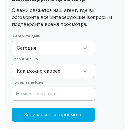
Отопление: электрическое, водяной теплый пол
С вами свяжется наш агент, где вы
по всему дому
обговорите все интересующие
вопросы и
Планировка:
подтвердите время просмотра.
Прихожая
Кухня
Выберите день
Гостиная
3 спальни
Сегодня
Совмещенный санузел
Время звонка
Расположение
Как можно скорее
Транспортная доступность, подъездные пути
Номер телефона
круглый год
Остановка общественного транспорта
Магазины
Условия покупки
Записаться на просмотр
Купить дом в с. Тавтиманово возможно за
наличный расчёт, ипотеку, материнский капитал,