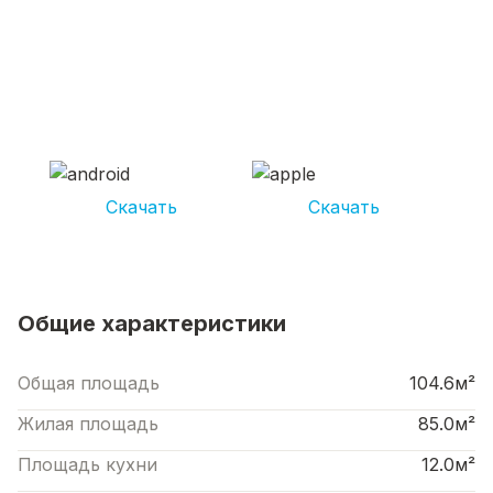
СКАЧИВАЙ ПРИЛОЖЕНИЕ UNIKOR
УСЛУГИ
И получай кешбэк от 5 000 рублей*
Скачать
Скачать
*Размер кэшбека зависит от вида услуг. Не является публичной офертой
Общие характеристики
Общая площадь
104.6м²
Жилая площадь
85.0м²
Площадь кухни
12.0м²