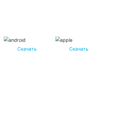
СКАЧИВАЙ ПРИЛОЖЕНИЕ
UNIKOR УСЛУГИ
И получай кешбэк от 5 000 рублей*
Скачать
Скачать
*Размер кэшбека зависит от вида услуг. Не является публичной
офертой