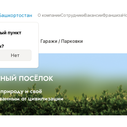
Башкортостан
О компании
Сотрудники
Вакансии
Франшиза
Н
ый пункт
кая
Комнаты
Гаражи / Парковки
н?
Нет