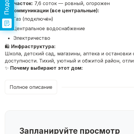
🌿
Участок:
7,6 соток — ровный, огорожен
🔌
Коммуникации (все центральные):
Газ (подключён)
Центральное водоснабжение
Электричество
🛍️
Инфраструктура:
Школа, детский сад, магазины, аптека и остановки
доступности. Тихий, уютный и обжитой район, отл
✨
Почему выбирают этот дом:
Все центральные коммуникации — комфорт круг
Рациональная планировка, 2 этажа — достаточн
Полное описание
Большой участок — место для парковки, детско
Документы готовы, собственник — сделка без х
📞 Звоните или пишите в сообщения!
Покажу дом в удобное для вас время и отвечу на в
Запланируйте просмотр