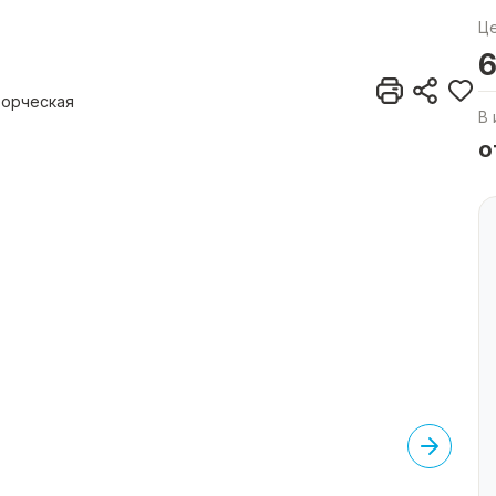
Ц
6
ворческая
В 
о