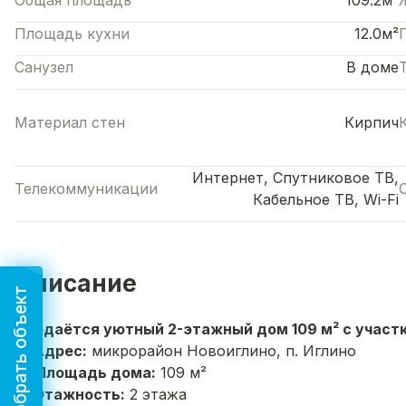
Общая площадь
109.2м²
Площадь кухни
12.0м²
Санузел
В доме
Материал стен
Кирпич
Интернет, Спутниковое ТВ,
Телекоммуникации
Кабельное ТВ, Wi-Fi
Описание
Подобрать объект
Продаётся уютный 2-этажный дом 109 м² с участко
🌳
Адрес:
микрорайон Новоиглино, п. Иглино
🏠
Площадь дома:
109 м²
🛏️
Этажность:
2 этажа