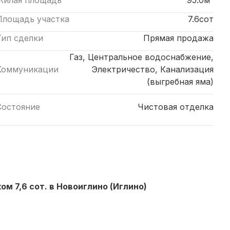
Жилая площадь
95.0м²
Площадь участка
7.6сот
Тип сделки
Прямая продажа
Газ, Центральное водоснабжение,
Коммуникации
Электричество, Канализация
(выгребная яма)
Состояние
Чистовая отделка
м 7,6 сот. в Новоиглино (Иглино)