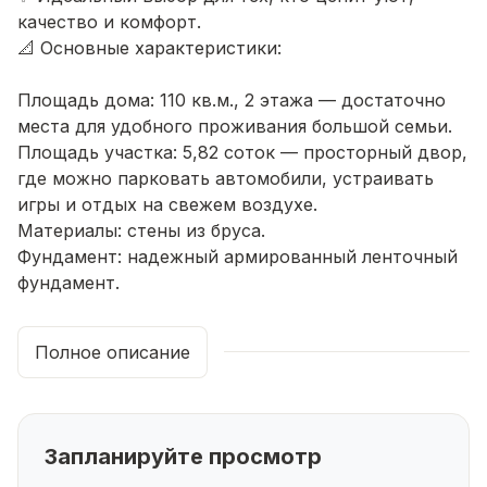
качество и комфорт.
📐 Основные характеристики:
Площадь дома: 110 кв.м., 2 этажа — достаточно
места для удобного проживания большой семьи.
Площадь участка: 5,82 соток — просторный двор,
где можно парковать автомобили, устраивать
игры и отдых на свежем воздухе.
Материалы: стены из бруса.
Фундамент: надежный армированный ленточный
фундамент.
Кровля: Качественный профнастил.
Коммуникации: Газ, электричество 220-380 В,
Полное описание
вода центральная, коммунальные платежи ниже
городских тарифов.
🛠️ Отделка: чистовая отделка
Запланируйте просмотр
Планировка: удобный холл, ванная комната, три