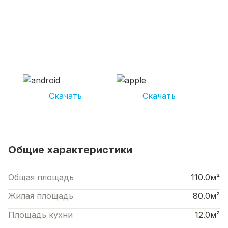
СКАЧИВАЙ ПРИЛОЖЕНИЕ UNIKOR
УСЛУГИ
И получай кешбэк от 5 000 рублей*
Скачать
Скачать
*Размер кэшбека зависит от вида услуг. Не является публичной офертой
Общие характеристики
Общая площадь
110.0м²
Жилая площадь
80.0м²
Площадь кухни
12.0м²