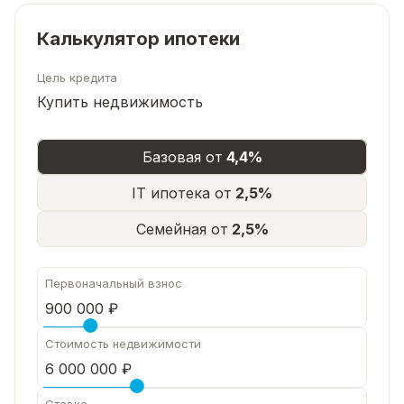
💰 Преимущества покупки:
Калькулятор ипотеки
Удобная планировка для большой семьи.
Цель кредита
Купить недвижимость
🌄 Успейте приобрести этот замечательный дом
для вашей семьи! Звоните, чтобы узнать
Базовая от
4,4%
подробности и договориться о просмотре!
IT ипотека от
2,5%
Семейная от
2,5%
Первоначальный взнос
Стоимость недвижимости
Ставка