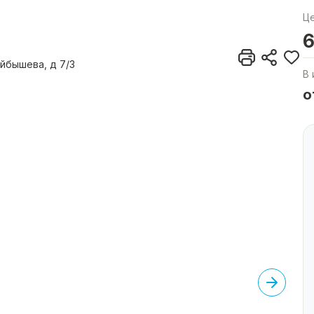
Ц
6
уйбышева, д 7/3
В 
о