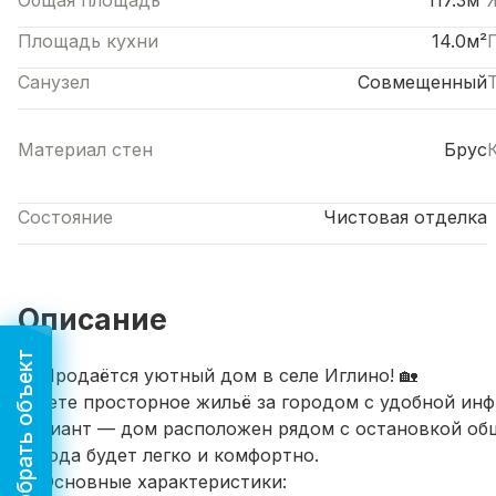
Общая площадь
117.3м²
Площадь кухни
14.0м²
Санузел
Совмещенный
Материал стен
Брус
Состояние
Чистовая отделка
Описание
Подобрать объект
🏡 Продаётся уютный дом в селе Иглино! 🏡
Ищете просторное жильё за городом с удобной инф
вариант — дом расположен рядом с остановкой общ
города будет легко и комфортно.
🔹 Основные характеристики: