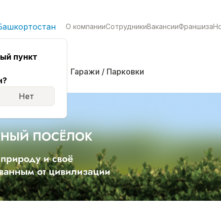
Башкортостан
О компании
Сотрудники
Вакансии
Франшиза
Н
ый пункт
кая
Комнаты
Гаражи / Парковки
н?
Нет