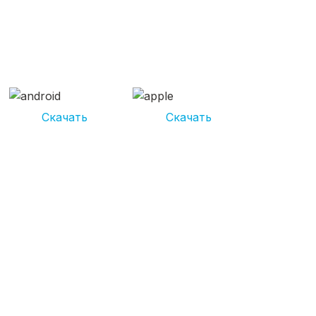
СКАЧИВАЙ ПРИЛОЖЕНИЕ
UNIKOR УСЛУГИ
И получай кешбэк от 5 000 рублей*
Скачать
Скачать
*Размер кэшбека зависит от вида услуг. Не является публичной
офертой