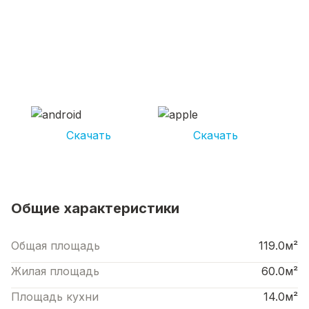
СКАЧИВАЙ ПРИЛОЖЕНИЕ UNIKOR
УСЛУГИ
И получай кешбэк от 5 000 рублей*
Скачать
Скачать
*Размер кэшбека зависит от вида услуг. Не является публичной офертой
Общие характеристики
Общая площадь
119.0м²
Жилая площадь
60.0м²
Площадь кухни
14.0м²