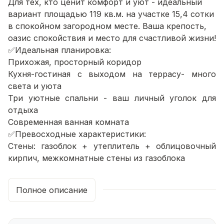
Для тех, кто ценит комфорт и уют - идеальный
вариант площадью 119 кв.м. на участке 15,4 сотки
в спокойном загородном месте. Ваша крепость,
оазис спокойствия и место для счастливой жизни!
✅Идеальная планировка:
Прихожая, просторный коридор
Кухня-гостиная с выходом на террасу- много
света и уюта
Три уютные спальни - ваш личный уголок для
отдыха
Современная ванная комната
✅Превосходные характеристики:
Стены: газоблок + утеплитель + облицовочный
кирпич, межкомнатные стены из газоблока
Фундамент: железобетонный ростверк с
буроналивными сваями глубиной 2,5 метра и
Полное описание
шагом 1,75.
Теплые полы по всему дому
✅Дополнительные преимущества: