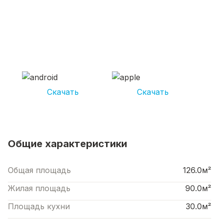
СКАЧИВАЙ ПРИЛОЖЕНИЕ UNIKOR
УСЛУГИ
И получай кешбэк от 5 000 рублей*
Скачать
Скачать
*Размер кэшбека зависит от вида услуг. Не является публичной офертой
Общие характеристики
Общая площадь
126.0м²
Жилая площадь
90.0м²
Площадь кухни
30.0м²