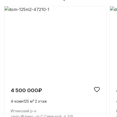
4 500 000₽
4-комн
125 м²
2
этаж
Иглинский р-н
село Иглино, ул С.Савицкой, д 3/9