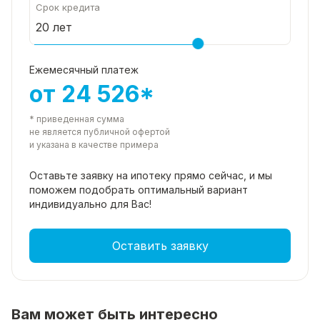
📞 Не упустите шанс стать владельцем этого
Срок кредита
прекрасного дома!
Звоните прямо сейчас и записывайтесь на показ.
Работаем без выходных, чтобы вы могли оценить
Ежемесячный платеж
все преимущества загородной жизни в любое
от 24 526*
удобное время!
* приведенная сумма
не является публичной офертой
и указана в качестве примера
Оставьте заявку на ипотеку прямо
сейчас, и мы
поможем подобрать
оптимальный вариант
индивидуально для Вас!
Оставить заявку
Вам может быть интересно