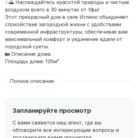
✨🌄 Наслаждайтесь красотой природы и чистым
воздухом всего в 30 минутах от Уфы!
Этот прекрасный дом в селе Иглино объединяет
спокойствие загородной жизни с удобствами
современной инфраструктуры, обеспечивая вам
максимальный комфорт и уединение вдали от
городской суеты.
🏡 Описание дома:
Площадь дома: 126м²
Жилая площадь: 90 м²Кухня: 30 м² – просторная и
удобная для семейных ужинов
Полное описание
Количество комнат: 4
Санузлов: 1
Этажей: 2
Материал стен: брус 150*150
Запланируйте просмотр
Фундамент: ленточный
Отделка: чистовой ремонт, дом полностью готов
С вами свяжется наш агент, где вы
для комфортного проживания
обговорите все интересующие
вопросы и
🔥 Коммуникации и удобства:
подтвердите время просмотра.