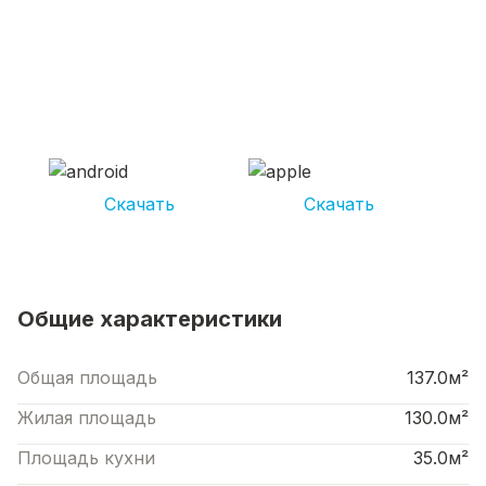
СКАЧИВАЙ ПРИЛОЖЕНИЕ UNIKOR
УСЛУГИ
И получай кешбэк от 5 000 рублей*
Скачать
Скачать
*Размер кэшбека зависит от вида услуг. Не является публичной офертой
Общие характеристики
Общая площадь
137.0м²
Жилая площадь
130.0м²
Площадь кухни
35.0м²