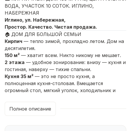
ВОДА, УЧАСТОК 10 СОТОК. ИГЛИНО,
НАБЕРЕЖНАЯ
Иглино, ул. Набережная,
Простор. Качество. Чистая продажа.
🏠 ДОМ ДЛЯ БОЛЬШОЙ СЕМЬИ
Кирпич
— тепло зимой, прохладно летом. Дом на
десятилетия.
150 м²
— хватит всем. Никто никому не мешает.
2 этажа
— удобное зонирование: внизу — кухня и
гостиная, наверху — тихие спальни.
Кухня 35 м²
— это не просто кухня, а
полноценная кухня-столовая. Вмещается
огромный стол, мягкий уголок, холодильник и
шкафы — и ещё остаётся место для танцев.
Сердце дома.
Полное описание
Центральная вода
— не нужно бурить скважину.
Открыл кран — вода есть.
Газ
— экономное отопление и горячая вода.