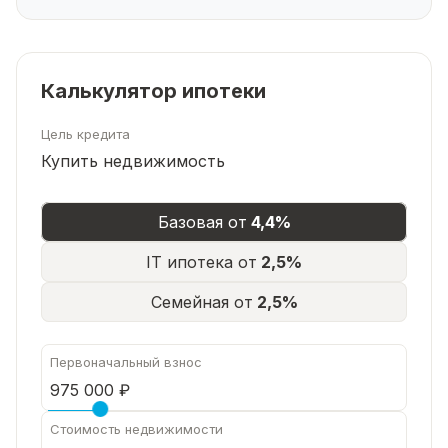
Адрес:
село Иглино, улица Набережная,
. Это не
глухой угол, а жилой район с развитой
инфраструктурой .
Остановка, школа, детский сад
— в шаговой
Калькулятор ипотеки
доступности
Магазины
Цель кредита
— рядом
Купить недвижимость
🗝️ ДЛЯ КОГО ЭТОТ ДОМ
Для большой семьи
— 150 м², 2 этажа, 10 соток.
Базовая от
4,4%
Хватит и детям, и родителям, и внукам на
выходные.
IT ипотека от
2,5%
Для тех, кто ценит качество и простор
—
Семейная от
2,5%
кирпич, газ, центральная вода.
Для тех, кто не хочет ждать
— чистая продажа,
быстрая сделка.
Первоначальный взнос
📞
Звоните, Ильдар. Покажу дом. Помогу с
ипотекой — одобрим быстро.
Стоимость недвижимости