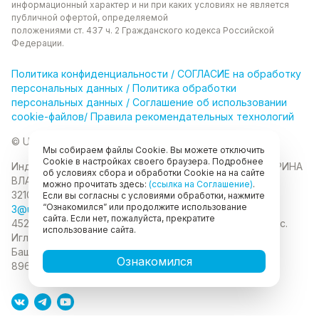
информационный характер и ни при каких
условиях не является
публичной офертой, определяемой
положениями ст. 437 ч. 2 Гражданского кодекса
Российской
Федерации.
Политика
конфиденциальности
/
СОГЛАСИЕ на обработку
персональных данных
/
Политика обработки
персональных данных
/
Соглашение об использовании
cookie-файлов
/
Правила рекомендательных технологий
© Unikor 2026
Мы собираем файлы Cookie. Вы можете отключить
Cookie в настройках своего браузера. Подробнее
Индивидуальный предприниматель КОЛОМАСОВА ИРИНА
об условиях сбора и обработки Cookie на на сайте
ВЛАДИМИРОВНА
ИНН 022403630403
ОГРНИП
можно прочитать здесь:
(ссылка на Соглашение)
.
321028000134889
Если вы согласны с условиями обработки, нажмите
“Ознакомился” или продолжите использование
3@unikor.company
сайта. Если нет, пожалуйста, прекратите
452410, Республика Башкортостан, Иглинский район, с.
использование сайта.
Иглино, ул. Вербная, д. 9
450052, Республика
Башкортостан, город Уфа, ул. Мустая Карима, д.6
Ознакомился
89625477020