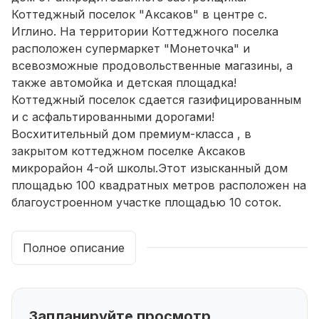
Коттеджный поселок "Аксаков" в центре с.
Иглино. На территории Коттеджного поселка
расположен супермаркет "Монеточка" и
всевозможные продовольственные магазины, а
также автомойка и детская площадка!
Коттеджный поселок сдается газифицированным
и с асфальтированными дорогами!
Восхитительный дом премиум-класса , в
закрытом коттеджном поселке Аксаков
микрорайон 4-ой школы.Этот изысканный дом
площадью 100 квадратных метров расположен на
благоустроенном участке площадью 10 соток.
Построенный в строгом соответствии с ГОСТом,
он воплощает собой высочайшие стандарты
Полное описание
качества и надежности.Основные
характеристики:Площадь дома: 100 кв.мПлощадь
участка: 10 сотокМатериал: Прочный
керамзитоблок, облицованный благородным
Запланируйте просмотр