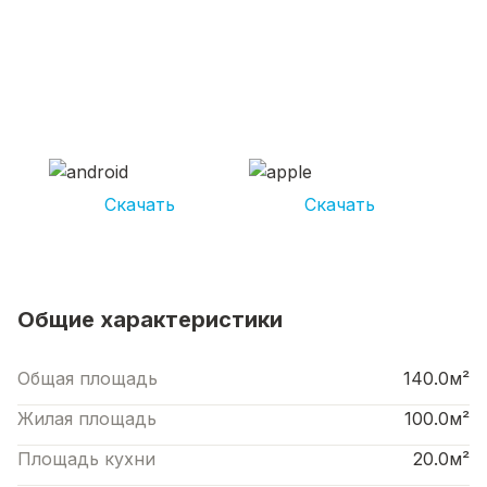
СКАЧИВАЙ ПРИЛОЖЕНИЕ UNIKOR
УСЛУГИ
И получай кешбэк от 5 000 рублей*
Скачать
Скачать
*Размер кэшбека зависит от вида услуг. Не является публичной офертой
Общие характеристики
Общая площадь
140.0м²
Жилая площадь
100.0м²
Площадь кухни
20.0м²