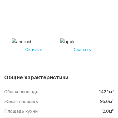
СКАЧИВАЙ ПРИЛОЖЕНИЕ UNIKOR
УСЛУГИ
И получай кешбэк от 5 000 рублей*
Скачать
Скачать
*Размер кэшбека зависит от вида услуг. Не является публичной офертой
Общие характеристики
Общая площадь
142.1м²
Жилая площадь
95.0м²
Площадь кухни
12.0м²