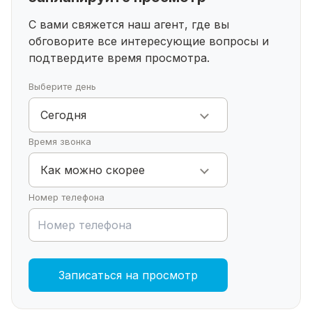
мебелирование, ремонт, фитнес (подробности
при встрече)Ждем ваших звонков! Купить дом в
С вами свяжется наш агент, где вы
живописном месте – это шаг к спокойной и
обговорите все интересующие
вопросы и
комфортной жизни. Свяжитесь с нами прямо
подтвердите время просмотра.
сейчас и станьте владельцем прекрасного дома!
Выберите день
Сегодня
Время звонка
Как можно скорее
Номер телефона
Записаться на просмотр