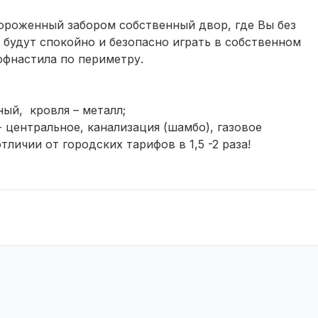
гороженный забором собственный двор, где Вы без
 будут спокойно и безопасно играть в собственном
офнастила по периметру.
ый, кровля – металл;
центральное, канализация (шамбо), газовое
личии от городских тарифов в 1,5 -2 раза!
гостиная, санузел.
тается мебель.
аны ливневые стоки
, ипотечные программы и т.п.