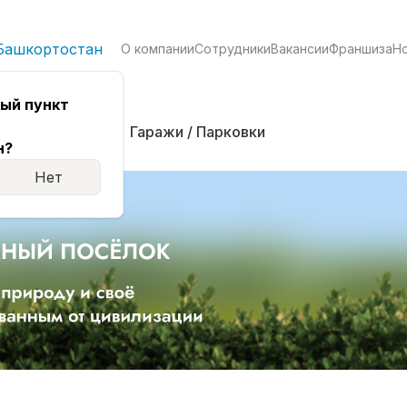
Башкортостан
О компании
Сотрудники
Вакансии
Франшиза
Н
ый пункт
кая
Комнаты
Гаражи / Парковки
н?
Нет