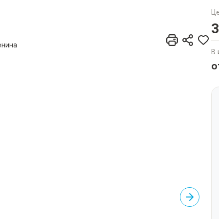
Ц
3
енина
В 
о