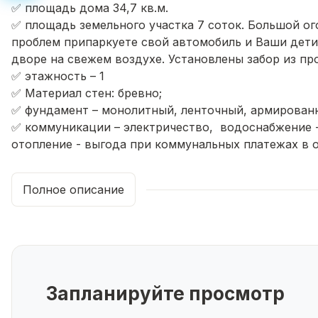
✅ площадь дома 34,7 кв.м.
✅ площадь земельного участка 7 соток. Большой о
проблем припаркуете свой автомобиль и Ваши дети
дворе на свежем воздухе. Установлены забор из пр
✅ этажность – 1
✅ Материал стен: бревно;
✅ фундамент – монолитный, ленточный, армированн
✅ коммуникации – электричество, водоснабжение - 
отопление - выгода при коммунальных платежах в от
✅ планировка: веранда, 2 спальные комнаты, кухня-
Полное описание
✅При продаже, по согласованию с покупателями, ос
✅ круглогодичный подъезд, улица отсыпана и сдел
✅ документы оформлены в собственность
✅ арестов и обременений нет
✅ один взрослый собственник
✅ приобретение дома возможно за наличный расчёт
Запланируйте просмотр
✅ Звоните! Ждём Вас на просмотр.