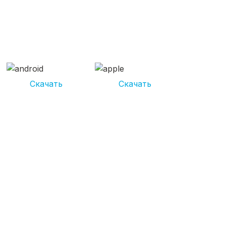
СКАЧИВАЙ ПРИЛОЖЕНИЕ
UNIKOR УСЛУГИ
И получай кешбэк от 5 000 рублей*
Скачать
Скачать
*Размер кэшбека зависит от вида услуг. Не является публичной
офертой