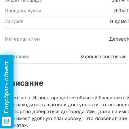
Общая площадь
34.7м²
Площадь кухни
9.0м²
Санузел
В доме
Материал стен
Дерево
Состояние
Хорошее состояние
Подобрать объект
Описание
В центре с. Иглино продаётся обжитой бревенчаты
Дом находится в шаговой доступности от остановк
комфортно добираться до города Уфы, даже не имея
Дом имеет удобную планировку, что позволит Вам 
комнатах.