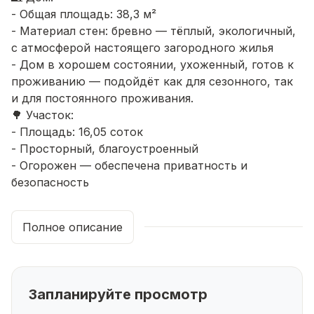
- Общая площадь: 38,3 м²
- Материал стен: бревно — тёплый, экологичный,
с атмосферой настоящего загородного жилья
- Дом в хорошем состоянии, ухоженный, готов к
проживанию — подойдёт как для сезонного, так
и для постоянного проживания.
🌳 Участок:
- Площадь: 16,05 соток
- Просторный, благоустроенный
- Огорожен — обеспечена приватность и
безопасность
- Удобная планировка: зона отдыха, посадки,
плодово-ягодные насаждения
Полное описание
🔧 Коммуникации:
- ✅ Электричество — подключено
- ✅ Отопление — газовое
- ✅ Водоснабжение — центральное, скважина
Запланируйте просмотр
- ✅ Туалет — на улице