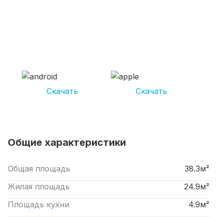
СКАЧИВАЙ ПРИЛОЖЕНИЕ UNIKOR
УСЛУГИ
И получай кешбэк от 5 000 рублей*
Скачать
Скачать
*Размер кэшбека зависит от вида услуг. Не является публичной офертой
Общие характеристики
Общая площадь
38.3м²
Жилая площадь
24.9м²
Площадь кухни
4.9м²