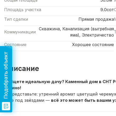
Общая площадь
50.0м²
Площадь участка
9.0сот
Тип сделки
Прямая продажа
Скважина, Канализация (выгребная
Коммуникации
яма), Электричество
Состояние
Хорошее состояние
Подобрать объект
Описание
🏡
Ищете идеальную дачу? Каменный дом в СНТ Ро
Иглино!
✨ Представьте: утренний аромат цветущей черемухи
бане под звёздами —
всё это может быть вашим у