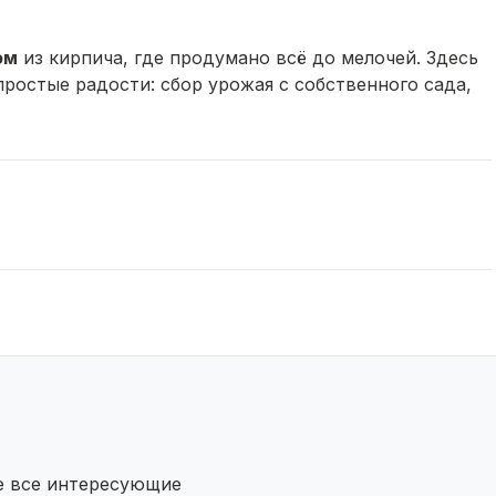
ом
из кирпича, где продумано всё до мелочей. Здесь
простые радости: сбор урожая с собственного сада,
ыха!
е пространства
е требует ремонта годами
ке, приезжайте в любое время года
те все интересующие
нных вещей