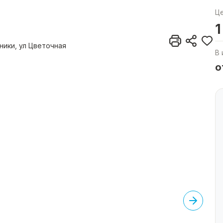
Ц
1
ники, ул Цветочная
В 
о