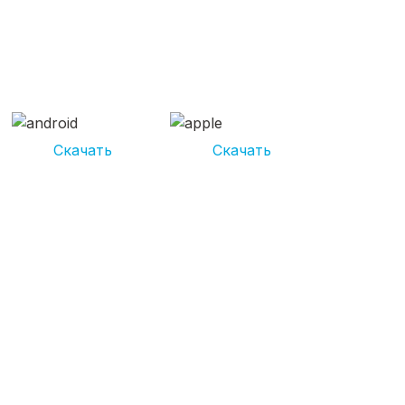
СКАЧИВАЙ ПРИЛОЖЕНИЕ
UNIKOR УСЛУГИ
И получай кешбэк от 5 000 рублей*
Скачать
Скачать
*Размер кэшбека зависит от вида услуг. Не является публичной
офертой