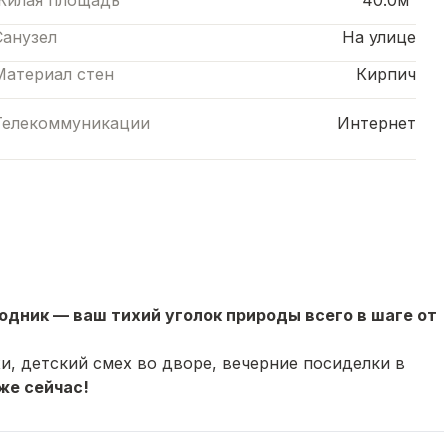
Жилая площадь
40.0м²
Санузел
На улице
Материал стен
Кирпич
Телекоммуникации
Интернет
дник — ваш тихий уголок природы всего в шаге от
, детский смех во дворе, вечерние посиделки в
же сейчас!