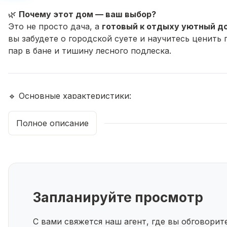
🌿
Почему этот дом — ваш выбор?
Это не просто дача, а
готовый к отдыху уютный д
вы забудете о городской суете и научитесь ценить 
пар в бане и тишину лесного подлеска.
🔹 Основные характеристики:
Площадь дома:
50 м² — компактно, но с душой
Участок:
9 соток —
уже обустроен
для жизни и отд
Полное описание
Этажность:
2 этажа — рациональное использовани
Материал стен:
кирпич
— крепкий, долговечный, н
Круглогодичный подъезд
— дорога всегда в поряд
Запланируйте просмотр
🛏️
Уютная планировка для отдыха:
1 этаж:
С вами свяжется наш агент, где вы обговори
• Просторная
прихожая
с местом для обуви и сезо