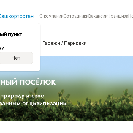
Башкортостан
О компании
Сотрудники
Вакансии
Франшиза
Н
ый пункт
кая
Комнаты
Гаражи / Парковки
н?
Нет