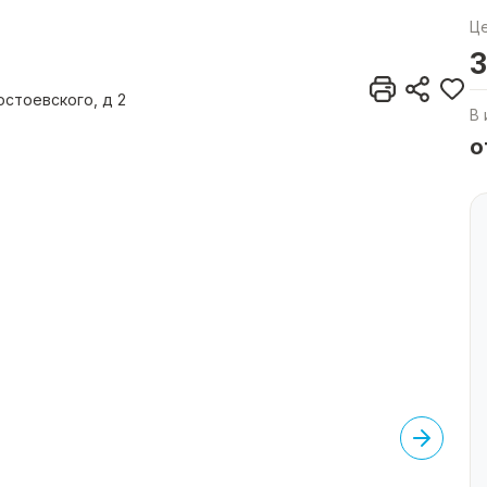
Ц
3
остоевского, д 2
В 
о