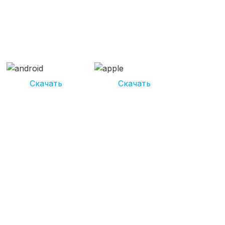
СКАЧИВАЙ ПРИЛОЖЕНИЕ
UNIKOR УСЛУГИ
И получай кешбэк от 5 000 рублей*
Скачать
Скачать
*Размер кэшбека зависит от вида услуг. Не является публичной
офертой