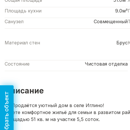
Общая площадь
51.0м²
Площадь кухни
9.0м²
Санузел
Совмещенный
Материал стен
Брус
Состояние
Чистовая отделка
Описание
Подобрать объект
🏠 Продаётся уютный дом в селе Иглино!
Ищете комфортное жильё для семьи в развитом рай
площадью 51 кв. м на участке 5,5 соток.