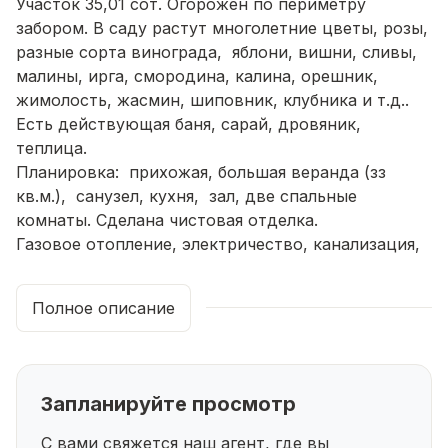
Участок 35,01 сот. Огорожен по периметру
забором. В саду растут многолетние цветы, розы,
разные сорта винограда, яблони, вишни, сливы,
малины, ирга, смородина, калина, орешник,
жимолость, жасмин, шиповник, клубника и т.д..
Есть действующая баня, сарай, дровяник,
теплица.
Планировка: прихожая, большая веранда (зз
кв.м.), санузел, кухня, зал, две спальные
комнаты. Сделана чистовая отделка.
Газовое отопление, электричество, канализация,
вода - скважина (одна для питьевой воды, другая
для бани и полива огорода) - всё что нужно для
Полное описание
комфортной жизни.
Дороги чистят, подъезд к дому круглогодичный.
Приобрести дом возможно как за наличный
расчёт, так и с помощью ипотеки.
Запланируйте просмотр
Понравился дом? Звоните, записывайтесь на
просмотр по номеру указанному в объявлении.
С вами свяжется наш агент, где вы