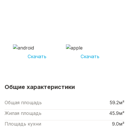
СКАЧИВАЙ ПРИЛОЖЕНИЕ UNIKOR
УСЛУГИ
И получай кешбэк от 5 000 рублей*
Скачать
Скачать
*Размер кэшбека зависит от вида услуг. Не является публичной офертой
Общие характеристики
Общая площадь
59.2м²
Жилая площадь
45.9м²
Площадь кухни
9.0м²