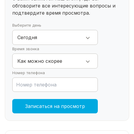
Успейте приобрести для своей семьи хороший
обговорите все интересующие
вопросы и
дом.
подтвердите время просмотра.
Выберите день
Сегодня
Время звонка
Как можно скорее
Номер телефона
Записаться на просмотр