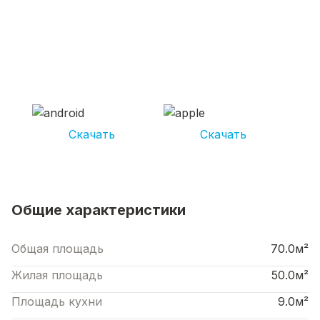
СКАЧИВАЙ ПРИЛОЖЕНИЕ UNIKOR
УСЛУГИ
И получай кешбэк от 5 000 рублей*
Скачать
Скачать
*Размер кэшбека зависит от вида услуг. Не является публичной офертой
Общие характеристики
Общая площадь
70.0м²
Жилая площадь
50.0м²
Площадь кухни
9.0м²