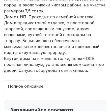
пород, в экологически чистом районе, на участке
размером 7,5 соток.
Дом от ИП. Проходит по семейной ипотеке!
Дом в предчистовой отделке, с просторной
террасой, совмещенным санузлом, двумя
спальнями, кухней-гостиной с выходом на
террасу. Большие окна обеспечивают
максимальное количество света и прекрасный
вид на окружающую природу.
Внутри дома натяжные потолки, полы - ОСБ,
постелен линолеум, установлены межкомнатные
двери. Санузел оборудован сантехникой:
унитазом, раковиной. Для обеспечения
комфортной температуры в доме установлен
Полное описание
современный электрокотел.
Дом имеет две спальни, идеально подходящие
для отдыха и сна, а кухня-студия станет
идеальным местом для приема гостей и
Запланируйте просмотр