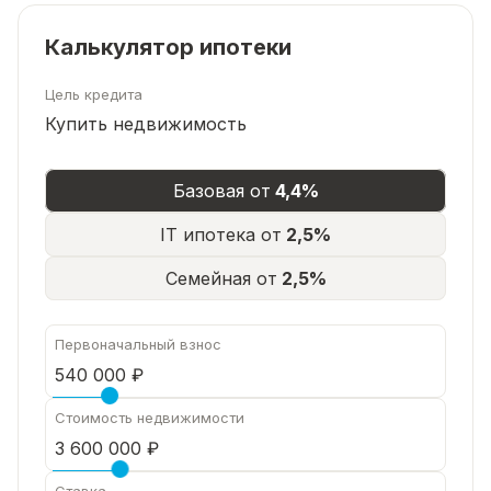
собственности
Возможность приобретения за наличные или в
Калькулятор ипотеки
ипотеку
Цель кредита
Использование материнского капитала и
Купить недвижимость
сертификатов
Хотите увидеть дом своими глазами?
Звоните
прямо сейчас и записывайтесь на просмотр!
Базовая от
4,4%
Мы работаем без выходных, чтобы показать вам
IT ипотека от
2,5%
ваше будущее жилье в удобное для вас время.
Семейная от
2,5%
Первоначальный взнос
Стоимость недвижимости
Ставка