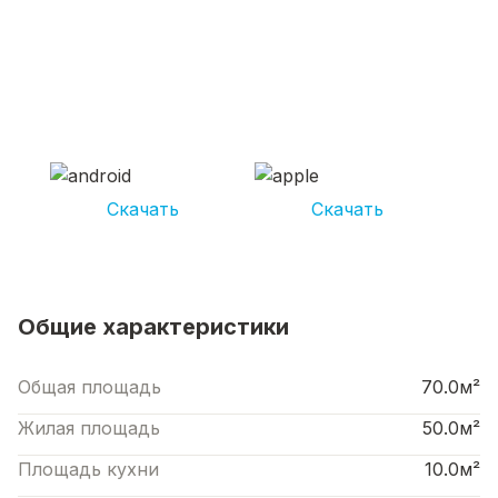
СКАЧИВАЙ ПРИЛОЖЕНИЕ UNIKOR
УСЛУГИ
И получай кешбэк от 5 000 рублей*
Скачать
Скачать
*Размер кэшбека зависит от вида услуг. Не является публичной офертой
Общие характеристики
Общая площадь
70.0м²
Жилая площадь
50.0м²
Площадь кухни
10.0м²