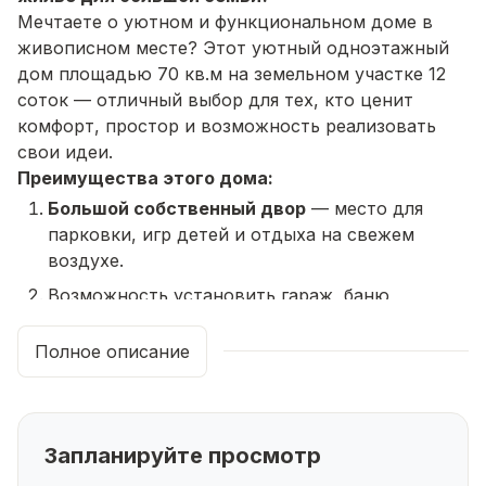
Мечтаете о уютном и функциональном доме в
живописном месте? Этот уютный одноэтажный
дом площадью 70 кв.м на земельном участке 12
соток — отличный выбор для тех, кто ценит
комфорт, простор и возможность реализовать
свои идеи.
Преимущества этого дома:
Большой собственный двор
— место для
парковки, игр детей и отдыха на свежем
воздухе.
Возможность установить гараж, баню,
теплицу или создать собственный сад — всё
по вашему желанию.
Полное описание
Коммуникации:
вода - колодец,
электричество 380 В, газовое отопление
обеспечат комфортное проживание.
Запланируйте просмотр
Качественная отделка:
монолитный