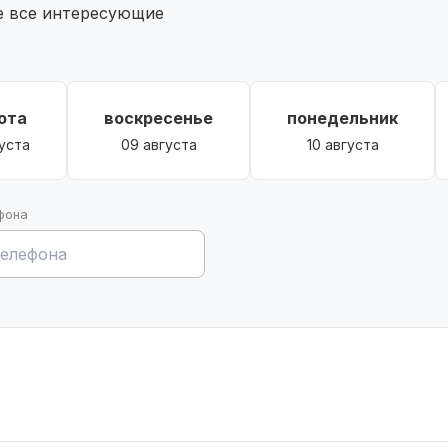
те все интересующие
огодичный подъезд. Рядом остановка общественного
льтуры, библиотека, магазины и т.д.
ота
воскресенье
понедельник
уста
09 августа
10 августа
 мебель.
фона
писывайтесь на просмотр.