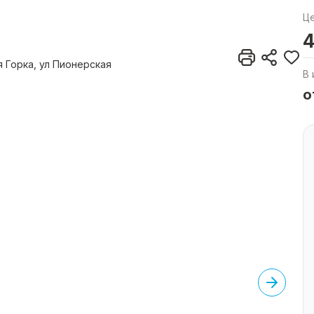
Ц
4
 Горка, ул Пионерская
В 
о