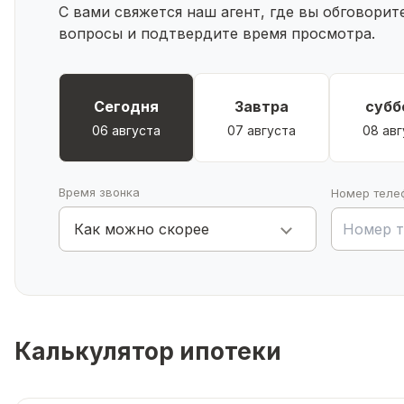
С вами свяжется наш агент, где вы обговори
вопросы и подтвердите время просмотра.
Дополнительные Преимущества:
Доступность: Дом находится в центре села. Кругл
транспорта, школа, детский садик, районный Дом ку
Сегодня
Завтра
субб
Документы: Оформлены в собственность.
06 августа
07 августа
08 авг
Владение: Один взрослый собственник.
По согласованию с покупателями частично остается
Время звонка
Номер теле
Звоните по номеру, указанному в объявлении, и за
Как можно скорее
Калькулятор ипотеки