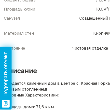
Общая площадь
71.6м²
Площадь кухни
10.0м²
Санузел
Совмещенный
Материал стен
Кирпич
Состояние
Чистовая отделка
Подобрать объект
Описание
Продается каменный дом в центре с. Красная Горк
газовым отоплением!
Основные Характеристики:
Площадь дома: 71,6 кв.м.