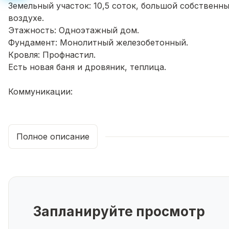
Земельный участок: 10,5 соток, большой собственн
воздухе.
Этажность: Одноэтажный дом.
Фундамент: Монолитный железобетонный.
Кровля: Профнастил.
Есть новая баня и дровяник, теплица.
Коммуникации:
Отопление: Газовое.
Вода: Центральная.
Полное описание
Канализация: Все системы функционируют без наре
Отделка и Удобства:
Внутренняя отделка: Чистовая отделка.
Санузел: Установлена сантехника.
Запланируйте просмотр
Планировка: Зал, кухня, столовая, 3 спальные комн
на две стороны дома.