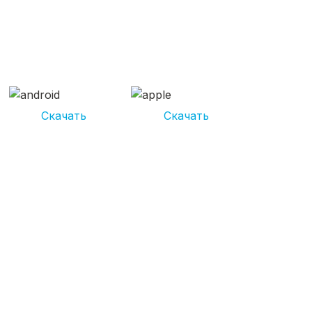
СКАЧИВАЙ ПРИЛОЖЕНИЕ
UNIKOR УСЛУГИ
И получай кешбэк от 5 000 рублей*
Скачать
Скачать
*Размер кэшбека зависит от вида услуг. Не является публичной
офертой