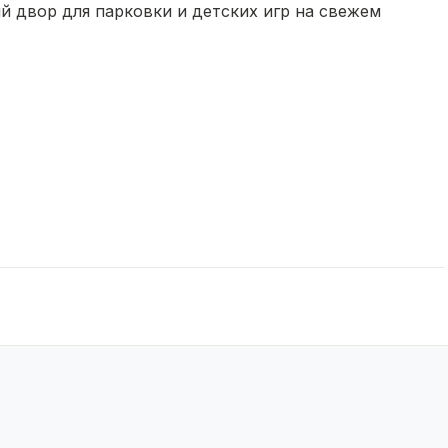
ый двор для парковки и детских игр на свежем
каний.
аты, прихожая, санузел, большая веранда с выходами