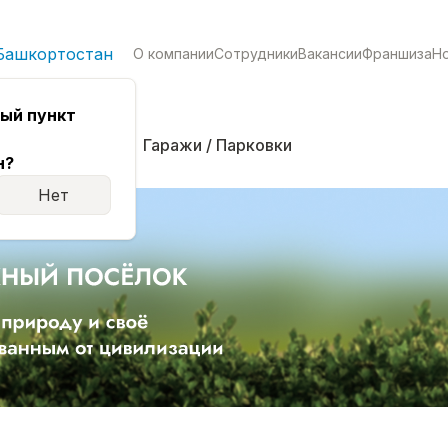
Башкортостан
О компании
Сотрудники
Вакансии
Франшиза
Н
ый пункт
кая
Комнаты
Гаражи / Парковки
н?
Нет