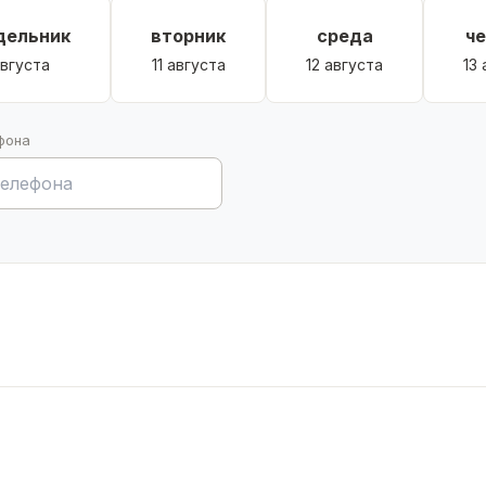
дельник
вторник
среда
ч
августа
11 августа
12 августа
13
фона