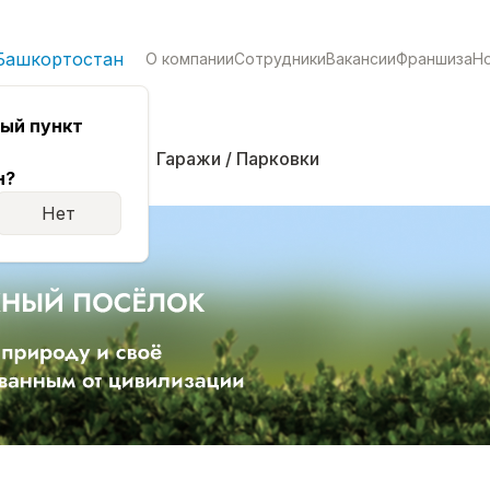
Башкортостан
О компании
Сотрудники
Вакансии
Франшиза
Н
ый пункт
кая
Комнаты
Гаражи / Парковки
н?
Нет