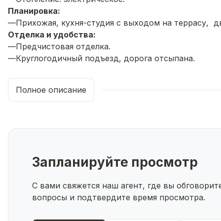
Планировка:
—Прихожая, кухня-студия с выходом на террасу, д
Отделка и удобства:
—Предчистовая отделка.
—Круглогодичный подъезд, дорога отсыпана.
Условия покупки:
—Документы оформлены в собственность.
Полное описание
—Приобретение возможно за наличный расчёт, ипоте
Дом идеально подойдёт тем, кто ищет уютное и сп
Показываем в любое удобное для вас время по пре
выходных!
Не упустите шанс стать владельцем этого прекрасн
Звоните и записывайтесь на показ!
Запланируйте просмотр
С вами свяжется наш агент, где вы обговори
вопросы и подтвердите время просмотра.