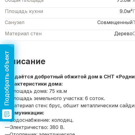
Общая площадь
75.0м²
Площадь кухни
9.0м²
Санузел
Совмещенный
Материал стен
Дерево
Подобрать объект
Описание
Продаётся добротный обжитой дом в СНТ «Родник
Характеристики дома:
—Площадь дома: 75 кв.м
—Площадь земельного участка: 6 соток.
—Материал стен: брус, обшит металлическим сайди
Коммуникации:
—Водоснабжение: колодец.
—Электричество: 380 В.
—Отопление: электрическое.