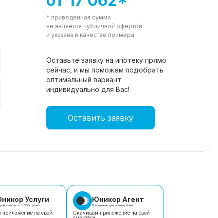
от 17 062*
* приведенная сумма
не является публичной офертой
и указана в качестве примера
Оставьте заявку на ипотеку прямо
сейчас, и мы поможем подобрать
оптимальный вариант
индивидуально для Вас!
Оставить заявку
никор Услуги
Юникор Агент
учай кешбэк от 5 000 рублей
Приложение для агентов Unikor
 приложение на свой
Скачивай приложение на свой
смартфон