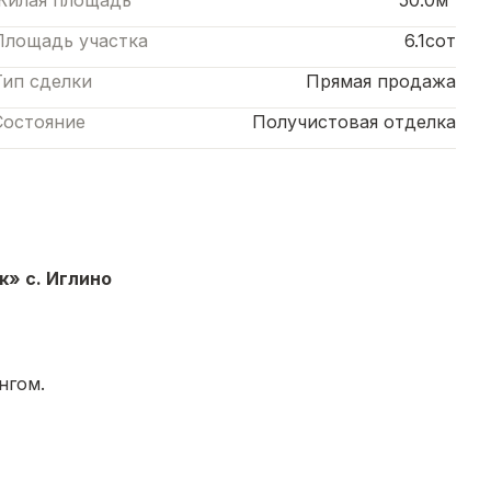
Жилая площадь
50.0м²
Площадь участка
6.1сот
Тип сделки
Прямая продажа
Состояние
Получистовая отделка
» с. Иглино
нгом.