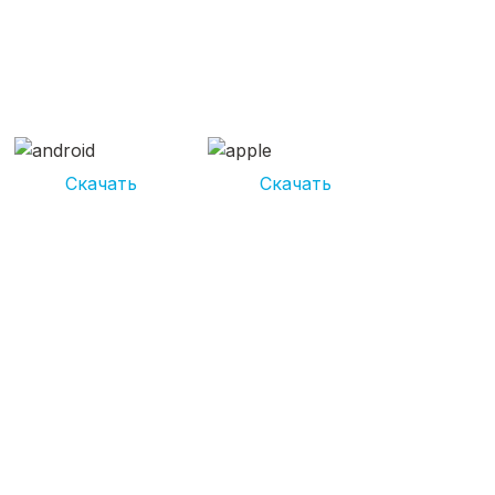
СКАЧИВАЙ ПРИЛОЖЕНИЕ
UNIKOR УСЛУГИ
И получай кешбэк от 5 000 рублей*
Скачать
Скачать
*Размер кэшбека зависит от вида услуг. Не является публичной
офертой