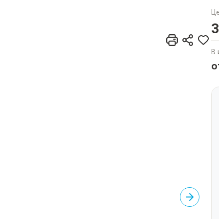
Ц
3
В 
о