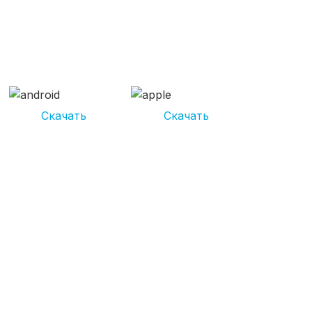
СКАЧИВАЙ ПРИЛОЖЕНИЕ
UNIKOR УСЛУГИ
И получай кешбэк от 5 000 рублей*
Скачать
Скачать
*Размер кэшбека зависит от вида услуг. Не является публичной
офертой