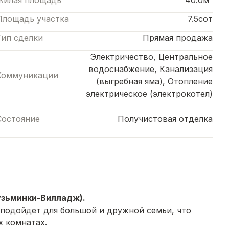
Жилая площадь
40.0м²
Площадь участка
7.5сот
Тип сделки
Прямая продажа
Электричество, Центральное
водоснабжение, Канализация
Коммуникации
(выгребная яма), Отопление
электрическое (электрокотел)
Состояние
Получистовая отделка
Кузьминки-Вилладж).
подойдет для большой и дружной семьи, что
х комнатах.