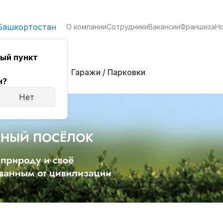
Башкортостан
О компании
Сотрудники
Вакансии
Франшиза
Н
ый пункт
кая
Комнаты
Гаражи / Парковки
н?
Нет