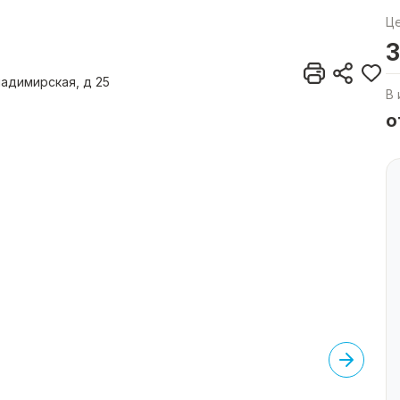
Ц
3
ладимирская, д 25
В 
о