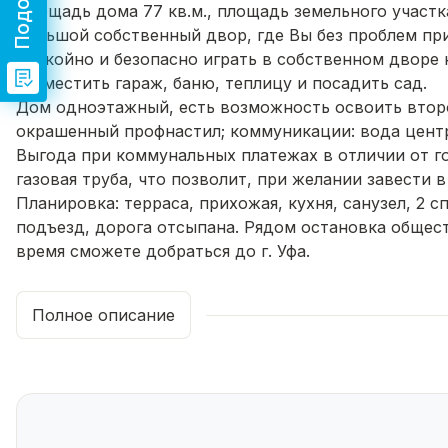
Площадь дома 77 кв.м., площадь земельного участка
Большой собственный двор, где Вы без проблем пр
спокойно и безопасно играть в собственном дворе 
разместить гараж, баню, теплицу и посадить сад.
Дом одноэтажный, есть возможность освоить втор
окрашенный профнастил; коммуникации: вода центр
Выгода при коммунальных платежах в отличии от го
газовая труба, что позволит, при желании завести 
Планировка: терраса, прихожая, кухня, санузел, 2 
подъезд, дорога отсыпана. Рядом остановка общест
время сможете добраться до г. Уфа.
Документы оформлены в собственность. Приобретен
т.ч. возможно использовать материнский капитал, р
Полное описание
Очень горячий ценник! Срочная продажа!
Звоните, записывайтесь на просмотр!
Ждём Вас!