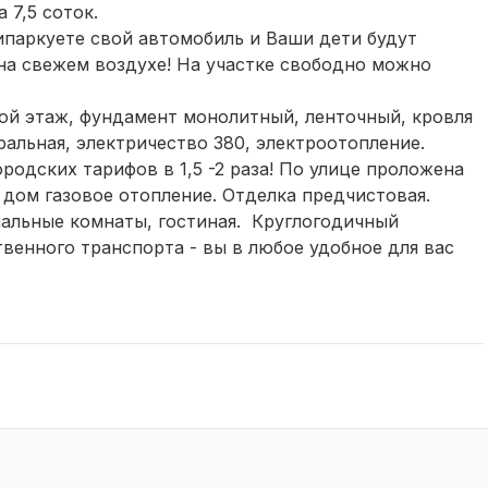
 7,5 соток.
ипаркуете свой автомобиль и Ваши дети будут
на свежем воздухе! На участке свободно можно
ой этаж, фундамент монолитный, ленточный, кровля
альная, электричество 380, электроотопление.
родских тарифов в 1,5 -2 раза! По улице проложена
в дом газовое отопление. Отделка предчистовая.
спальные комнаты, гостиная. Круглогодичный
венного транспорта - вы в любое удобное для вас
ие дома возможно за наличный расчёт, ипотеку, в
азличные сертификаты и т.п.