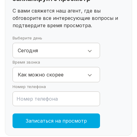
✅ приобретение дома возможно за наличный
расчёт, ипотеку, материнский капитал, ипотеку,
С вами свяжется наш агент, где вы
различные сертификаты и т.п.
обговорите все интересующие
вопросы и
✅ Звоните по номеру указанному в объявлении,
подтвердите время просмотра.
записывайтесь на просмотр.
Выберите день
Сегодня
Время звонка
Как можно скорее
Номер телефона
Записаться на просмотр