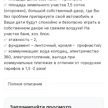
✅ площадь земельного участка 7,5 соток
(огорожен), большой собственный двор, где Вы
без проблем припаркуете свой автомобиль и
Ваши дети будут спокойно и безопасно играть в
собственном дворе на свежем воздухе! На
участке баня, хоз. блок.
✅ этажность – 2,
✅ фундамент – ленточный, кровля – профнастил;
✅ коммуникации: вода колодец, электричество
380, электроотопление, выгода при
коммунальных платежах в отличии от городских
тарифов в 1,5 -2 раза!
✅ отделка - чистовая;
✅ планировка 1 этаж: прихожая, кухня, гостинная,
Полное описание
санузел, гардеробная, спальня. 2 этаж: 3 спальные
комнаты, холл, санузел, балкон.
✅ круглогодичный подъезд
✅ документы оформлены в собственность
Запланируйте просмотр