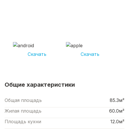
СКАЧИВАЙ ПРИЛОЖЕНИЕ UNIKOR
УСЛУГИ
И получай кешбэк от 5 000 рублей*
Скачать
Скачать
*Размер кэшбека зависит от вида услуг. Не является публичной офертой
Общие характеристики
Общая площадь
85.3м²
Жилая площадь
60.0м²
Площадь кухни
12.0м²