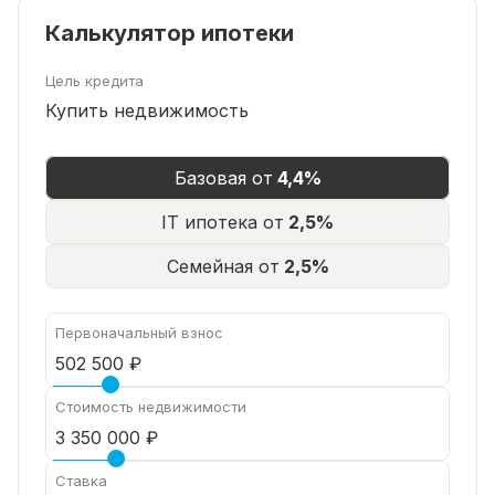
природу.
Калькулятор ипотеки
Заинтересовались? Звоните! Записывайтесь на
просмотр! Не упустите возможность стать
Цель кредита
владельцем этого замечательного загородного
Купить недвижимость
дома!
Базовая от
4,4%
IT ипотека от
2,5%
Семейная от
2,5%
Первоначальный взнос
Стоимость недвижимости
Ставка