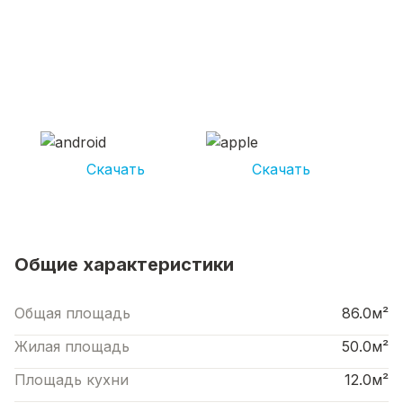
СКАЧИВАЙ ПРИЛОЖЕНИЕ UNIKOR
УСЛУГИ
И получай кешбэк от 5 000 рублей*
Скачать
Скачать
*Размер кэшбека зависит от вида услуг. Не является публичной офертой
Общие характеристики
Общая площадь
86.0м²
Жилая площадь
50.0м²
Площадь кухни
12.0м²