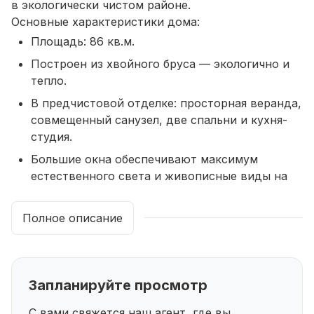
в экологически чистом районе.
Основные характеристики дома:
Площадь: 86 кв.м.
Построен из хвойного бруса — экологично и
тепло.
В предчистовой отделке: просторная веранда,
совмещенный санузел, две спальни и кухня-
студия.
Большие окна обеспечивают максимум
естественного света и живописные виды на
природу.
Внутри: натяжные потолки, полы из ОСБ с
Полное описание
линолеумом — готовность к завершению
отделки по вашему вкусу.
Санузел оборудован сантехникой: унитаз,
Запланируйте просмотр
раковина с тумбой.
Для комфортной температуры установлен
С вами свяжется наш агент, где вы