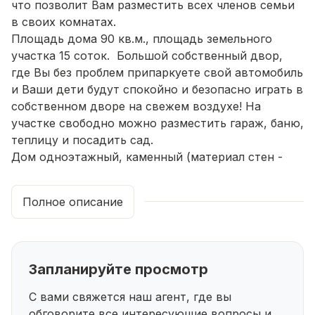
что позволит Вам разместить всех членов семьи
в своих комнатах.
Площадь дома 90 кв.м., площадь земельного
участка 15 соток. Большой собственный двор,
где Вы без проблем припаркуете свой автомобиль
и Ваши дети будут спокойно и безопасно играть в
собственном дворе на свежем воздухе! На
участке свободно можно разместить гараж, баню,
теплицу и посадить сад.
Дом одноэтажный, каменный (материал стен -
арболитные блоки), фундамент монолитный,
ленточный, кровля окрашенный профнастил;
Полное описание
коммуникации: "теплый пол", вода - колодец,
электричество 380, газовое отопление. Выгода
при коммунальных платежах в отличии от
городских тарифов в 1,5 -2 раза! По улице
Запланируйте просмотр
проложена газовая труба, что позволит, при
желании завести в дом газовое отопление.
С вами свяжется наш агент, где вы
Отделка предчистовая: на полу система "теплый
обговорите все интересующие
вопросы и