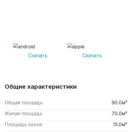
СКАЧИВАЙ ПРИЛОЖЕНИЕ UNIKOR
УСЛУГИ
И получай кешбэк от 5 000 рублей*
Скачать
Скачать
*Размер кэшбека зависит от вида услуг. Не является публичной офертой
Общие характеристики
Общая площадь
90.0м²
Жилая площадь
70.0м²
Площадь кухни
15.0м²