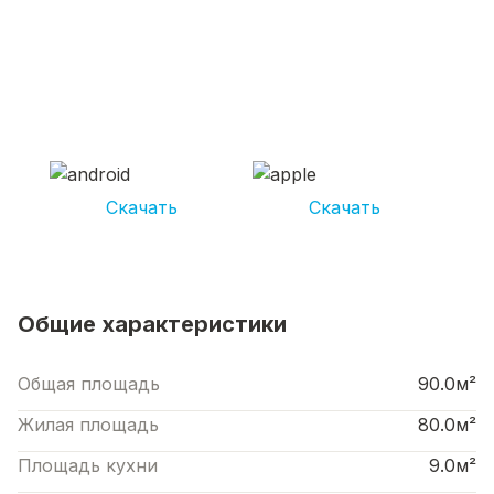
СКАЧИВАЙ ПРИЛОЖЕНИЕ UNIKOR
УСЛУГИ
И получай кешбэк от 5 000 рублей*
Скачать
Скачать
*Размер кэшбека зависит от вида услуг. Не является публичной офертой
Общие характеристики
Общая площадь
90.0м²
Жилая площадь
80.0м²
Площадь кухни
9.0м²