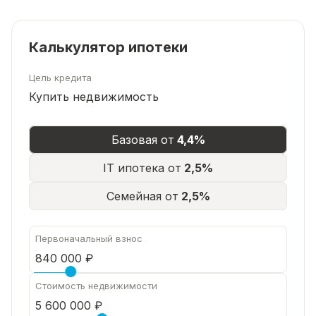
большие спальные комнаты;
✅ круглогодичный подъезд, дорога отсыпана.
Калькулятор ипотеки
✅ документы оформлены в собственность
Цель кредита
Купить недвижимость
✅ приобретение дома возможно за наличный
расчёт, ипотеку, материнский капитал, различные
Базовая от
4,4%
сертификаты и т.п.
Понравился дом? Звоните, записывайтесь на
IT ипотека от
2,5%
показ! Работаем без выходных!
Семейная от
2,5%
Первоначальный взнос
Стоимость недвижимости