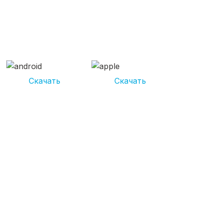
СКАЧИВАЙ ПРИЛОЖЕНИЕ
UNIKOR УСЛУГИ
И получай кешбэк от 5 000 рублей*
Скачать
Скачать
*Размер кэшбека зависит от вида услуг. Не является публичной
офертой