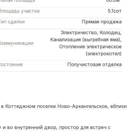
Жилая площадь
60.0м²
Площадь участка
5.1сот
Тип сделки
Прямая продажа
Электричество, Колодец,
Канализация (выгребная яма),
Коммуникации
Отопление электрическое
(электрокотел)
Состояние
Получистовая отделка
 в Коттеджном поселке Ново-Архангельское, вблизи
у и во внутренний двор, простор для встреч с