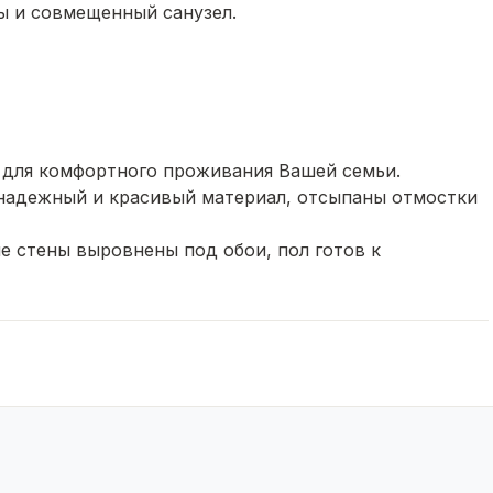
ы и совмещенный санузел.
а для комфортного проживания Вашей семьи.
надежный и красивый материал, отсыпаны отмостки
стены выровнены под обои, пол готов к
ема теплого пола для регулировки каждой комнаты,
дыха!
кая 3%, iT-ипотека от -5%, Военная ипотека.
аписаться на просмотр и узнать больше!