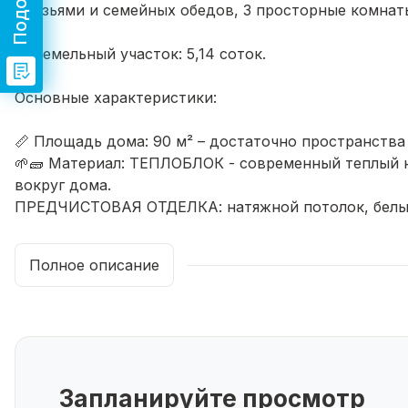
друзьями и семейных обедов, 3 просторные комнат
🛏️ Земельный участок: 5,14 соток.
Основные характеристики:
📏 Площадь дома: 90 м² – достаточно пространств
🌱🧱 Материал: ТЕПЛОБЛОК - современный теплый 
вокруг дома.
ПРЕДЧИСТОВАЯ ОТДЕЛКА: натяжной потолок, белые 
напольному покрытию - сухая стяжка на полу, сист
установлены батареи для интенсивности обогрева.
Полное описание
Идеальное место для постоянного проживания и от
💰 Отличное соотношение цена/качество!
Проходят все льготные ипотеки: семейная 6%, сельс
📞 Понравился дом? Звоните прямо сейчас, чтобы з
Запланируйте просмотр