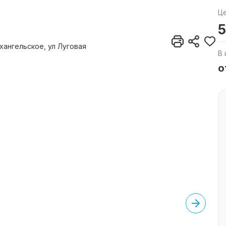
Ц
5
хангельское, ул Луговая
В 
о