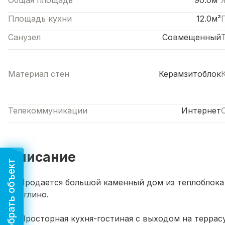
Общая площадь
90.0м²
Площадь кухни
12.0м²
Санузел
Совмещенный
Материал стен
Керамзитоблок
Телекоммуникации
Интернет
Описание
Подобрать объект
🏡 Продается большой каменный дом из теплоблока
с. Иглино.
🍽️ Просторная кухня-гостиная с выходом на террас