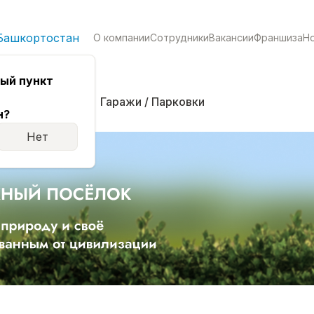
Башкортостан
О компании
Сотрудники
Вакансии
Франшиза
Н
ый пункт
кая
Комнаты
Гаражи / Парковки
н?
Нет