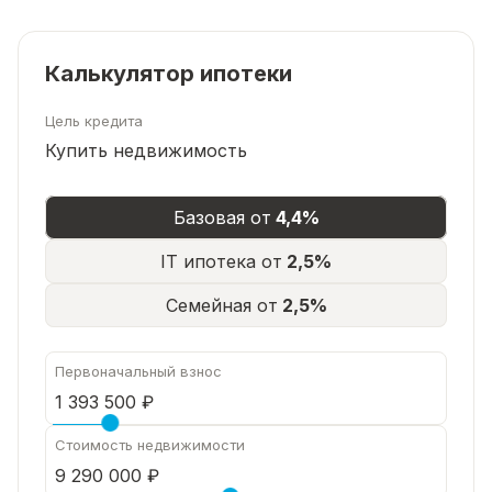
взрослый собственник. Этот дом мы можем
продемонстрировать в любой день по
предварительной записи.
Калькулятор ипотеки
Понравился дом? Жду звонка! Записывайтесь на
просмотр!
Цель кредита
Купить недвижимость
Базовая от
4,4%
IT ипотека от
2,5%
Семейная от
2,5%
Первоначальный взнос
Стоимость недвижимости