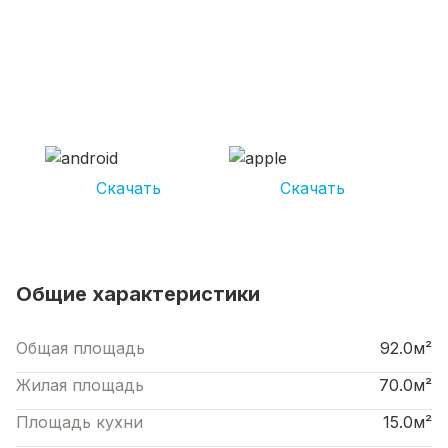
СКАЧИВАЙ ПРИЛОЖЕНИЕ UNIKOR
УСЛУГИ
И получай кешбэк от 5 000 рублей*
Скачать
Скачать
*Размер кэшбека зависит от вида услуг. Не является публичной офертой
Общие характеристики
Общая площадь
92.0м²
Жилая площадь
70.0м²
Площадь кухни
15.0м²