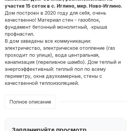
участке 15 соток в с. Иглино, мкр. Ново-Иглино.
Дом построен в 2020 году для себя, очень
качественно! Материал стен - газоблок,
фундамент бетонный монолитный, крыша
профнастил.
В дом заведены все коммуникации:
электричество, электрическое отопление (газ
проходит по улице), вода центральная,
канализация (переливное шамбо). Дом теплый и
энергоэффективный: теплый пол по всему
периметру, окна двухкамерные, стены с
качественной теплоизоляцией.
В доме сделан евроремонт. Пол — кварцвинил,
стены — декоративная штукатурка и фотообои,
Полное описание
установлены межкомнатные двери, в сауне -
плитка.
Планировка: тамбур с остеклением, просторная
прихожая с двумя встроенными шкафами, ванная
Запланируйте просмотр