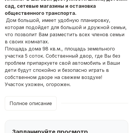
сад, сетевые магазины и остановка
общественного транспорта.
Дом большой, имеет удобную планировку,
которая подойдет для большой и дружной семьи,
что позволит Вам разместить всех членов семьи
в своих комнатах.
Площадь дома 98 кв.м., площадь земельного
участка 5 соток. Собственный двор, где Вы без
проблем припаркуете свой автомобиль и Ваши
дети будут спокойно и безопасно играть в
собственном дворе на свежем воздухе!
Участок ухожен, огорожен.
Дом двухэтажный брусовый, фундамент
монолитный, ленточный, кровля окрашенный
Полное описание
профнастил; коммуникации: вода - колодец,
электричество 380, электрическое отопление (газ
проходит по улице). Отделка предчистовая.
Планировка: 2 спальные комнаты, кухня,
Запланируйте просмотр