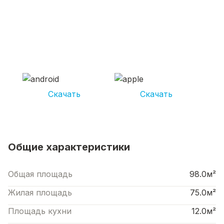
СКАЧИВАЙ ПРИЛОЖЕНИЕ UNIKOR
УСЛУГИ
И получай кешбэк от 5 000 рублей*
Скачать
Скачать
*Размер кэшбека зависит от вида услуг. Не является публичной офертой
Общие характеристики
Общая площадь
98.0м²
Жилая площадь
75.0м²
Площадь кухни
12.0м²