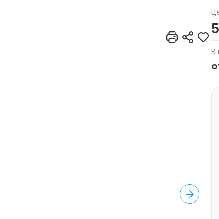
Ц
5
В 
о