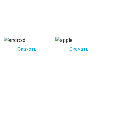
СКАЧИВАЙ ПРИЛОЖЕНИЕ
UNIKOR УСЛУГИ
И получай кешбэк от 5 000 рублей*
Скачать
Скачать
*Размер кэшбека зависит от вида услуг. Не является публичной
офертой