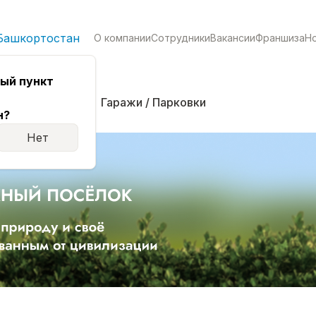
Башкортостан
О компании
Сотрудники
Вакансии
Франшиза
Н
ый пункт
кая
Комнаты
Гаражи / Парковки
н?
Нет