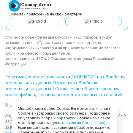
Юникор Агент
Приложение для агентов Unikor
Скачивай приложение на свой смартфон
Стоимость объектов недвижимости и иных товаров
и услуг,
не включенных в «Прайс-лист» носит
исключительно
информационный характер и ни при каких
условиях не является
публичной офертой, определяемой
положениями ст. 437 ч. 2 Гражданского кодекса
Российской
Федерации.
Политика
конфиденциальности
/
СОГЛАСИЕ на обработку
персональных данных
/
Политика обработки
персональных данных
/
Соглашение об использовании
cookie-файлов
/
Правила рекомендательных технологий
© Unikor 2026
Мы собираем файлы Cookie. Вы можете отключить
Cookie в настройках своего браузера. Подробнее
Индивидуальный предприниматель КОЛОМАСОВА ИРИНА
об условиях сбора и обработки Cookie на на сайте
ВЛАДИМИРОВНА
ИНН 022403630403
ОГРНИП
можно прочитать здесь:
(ссылка на Соглашение)
.
321028000134889
Если вы согласны с условиями обработки, нажмите
“Ознакомился” или продолжите использование