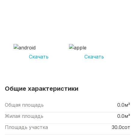
СКАЧИВАЙ ПРИЛОЖЕНИЕ UNIKOR
УСЛУГИ
И получай кешбэк от 5 000 рублей*
Скачать
Скачать
*Размер кэшбека зависит от вида услуг. Не является публичной офертой
Общие характеристики
Общая площадь
0.0м²
Жилая площадь
0.0м²
Площадь участка
30.0сот