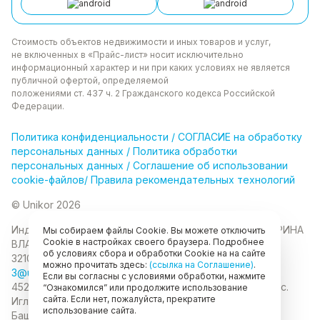
Стоимость объектов недвижимости и иных товаров
и услуг,
не включенных в «Прайс-лист» носит
исключительно
информационный характер и ни при каких
условиях не является
публичной офертой, определяемой
положениями ст. 437 ч. 2 Гражданского кодекса
Российской
Федерации.
Политика
конфиденциальности
/
СОГЛАСИЕ на обработку
персональных данных
/
Политика обработки
персональных данных
/
Соглашение об использовании
cookie-файлов
/
Правила рекомендательных технологий
© Unikor 2026
Индивидуальный предприниматель КОЛОМАСОВА ИРИНА
Мы собираем файлы Cookie. Вы можете отключить
Cookie в настройках своего браузера. Подробнее
ВЛАДИМИРОВНА
ИНН 022403630403
ОГРНИП
об условиях сбора и обработки Cookie на на сайте
321028000134889
можно прочитать здесь:
(ссылка на Соглашение)
.
3@unikor.company
Если вы согласны с условиями обработки, нажмите
452410, Республика Башкортостан, Иглинский район, с.
“Ознакомился” или продолжите использование
сайта. Если нет, пожалуйста, прекратите
Иглино, ул. Вербная, д. 9
450052, Республика
использование сайта.
Башкортостан, город Уфа, ул. Мустая Карима, д.6