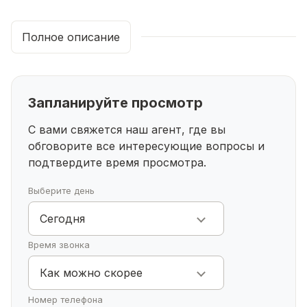
отличаться день ото дня! Мы всегда рады
предоставить вам самые выгодные сделки! И это
Полное описание
одна из них!
ОСНОВНЫЕ ХАРАКТЕРИСТИКИ:
Запланируйте просмотр
Площадь участков по 6 соток каждый
Участки правильной прямоугольной формы.
С вами свяжется наш агент, где вы
обговорите все интересующие
вопросы и
подтвердите время просмотра.
ПРЕИМУЩЕСТВА:
Любая форма оплаты: наличные, ипотека,
Выберите день
сертификаты
Сегодня
Отличный выбор для строительства загородного
Время звонка
дома или коттеджа в живописном месте
Как можно скорее
ИНФРАСТРУКТУРА:
Номер телефона
Участок находится в тихом и экологически