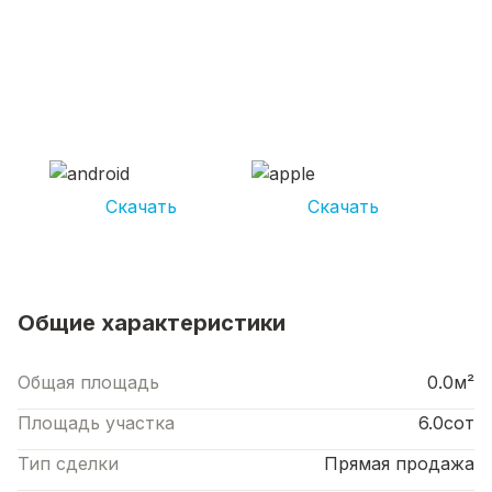
СКАЧИВАЙ ПРИЛОЖЕНИЕ UNIKOR
УСЛУГИ
И получай кешбэк от 5 000 рублей*
Скачать
Скачать
*Размер кэшбека зависит от вида услуг. Не является публичной офертой
Общие характеристики
Общая площадь
0.0м²
Площадь участка
6.0сот
Тип сделки
Прямая продажа